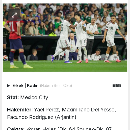
Erkek
|
Kadın
(Haberi Sesli Oku)
Stat:
Mexico City
Hakemler:
Yael Perez, Maximiliano Del Yesso,
Facundo Rodriguez (Arjantin)
Çekya:
Kovar, Holes (Dk. 64 Soucek-Dk. 87