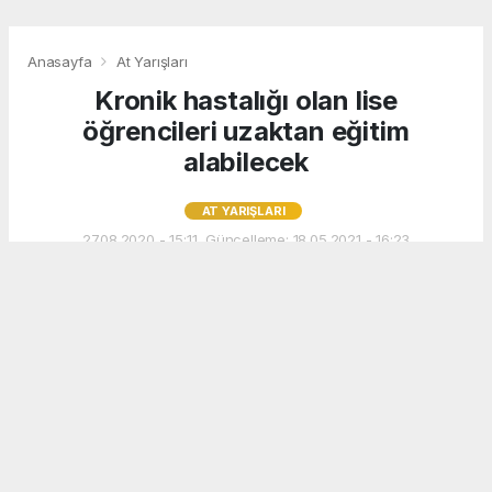
Anasayfa
At Yarışları
Kronik hastalığı olan lise
öğrencileri uzaktan eğitim
alabilecek
AT YARIŞLARI
27.08.2020 - 15:11, Güncelleme: 18.05.2021 - 16:23
10373+ kez okundu.
MEB, yüz yüze eğitim başladıktan sonra kronik
hastalığı olan lise öğrencilerinin eğitim
faaliyetlerini uzaktan eğitimle
sürdürebileceğini, bu konuda İl ve İlçe Milli
Eğitim Müdürlüklerince gerekli tedbirlerin