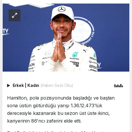
Erkek
|
Kadın
(Haberi Sesli Oku)
Hamilton, pole pozisyonunda başladığı ve baştan
sona üstün götürdüğü yarışı 1.36.12.473'lük
derecesiyle kazanarak bu sezon üst üste ikinci,
kariyerinin 86'ncı zaferini elde etti.