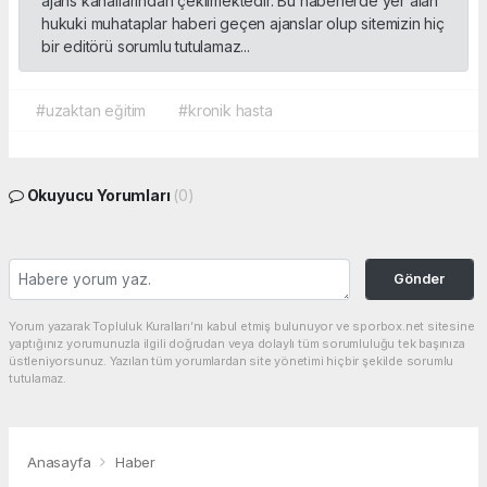
ajans kanallarından çekilmektedir. Bu haberlerde yer alan
hukuki muhataplar haberi geçen ajanslar olup sitemizin hiç
bir editörü sorumlu tutulamaz...
#uzaktan eğitim
#kronik hasta
Okuyucu Yorumları
(0)
Gönder
Yorum yazarak Topluluk Kuralları’nı kabul etmiş bulunuyor ve sporbox.net sitesine
yaptığınız yorumunuzla ilgili doğrudan veya dolaylı tüm sorumluluğu tek başınıza
üstleniyorsunuz. Yazılan tüm yorumlardan site yönetimi hiçbir şekilde sorumlu
tutulamaz.
Anasayfa
Haber