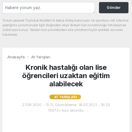
Gönder
Yorum yazarak Topluluk Kuralları’nı kabul etmiş bulunuyor ve sporbox.net sitesine
yaptığınız yorumunuzla ilgili doğrudan veya dolaylı tüm sorumluluğu tek başınıza
üstleniyorsunuz. Yazılan tüm yorumlardan site yönetimi hiçbir şekilde sorumlu
tutulamaz.
Anasayfa
At Yarışları
Kronik hastalığı olan lise
öğrencileri uzaktan eğitim
alabilecek
AT YARIŞLARI
27.08.2020 - 15:11, Güncelleme: 18.05.2021 - 16:23
10373+ kez okundu.