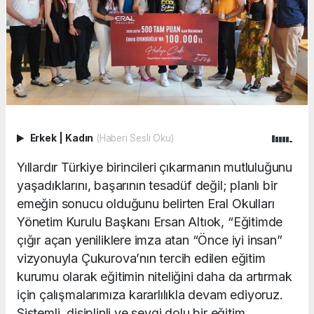
Erkek
|
Kadın
(Haberi Sesli Oku)
Yıllardır Türkiye birincileri çıkarmanın mutluluğunu
yaşadıklarını, başarının tesadüf değil; planlı bir
emeğin sonucu olduğunu belirten Eral Okulları
Yönetim Kurulu Başkanı Ersan Altıok, “Eğitimde
çığır açan yeniliklere imza atan “Önce iyi insan”
vizyonuyla Çukurova’nın tercih edilen eğitim
kurumu olarak eğitimin niteliğini daha da artırmak
için çalışmalarımıza kararlılıkla devam ediyoruz.
Sistemli, disiplinli ve sevgi dolu bir eğitim