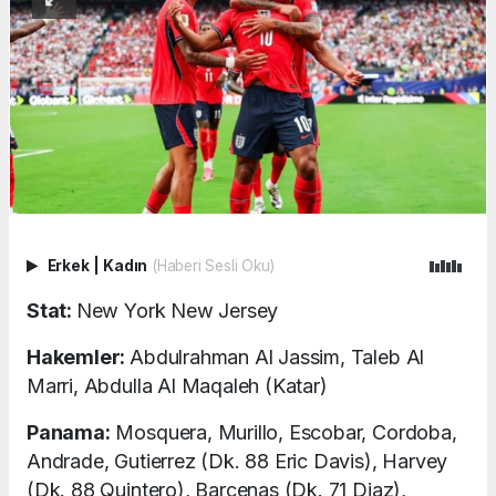
Erkek
|
Kadın
(Haberi Sesli Oku)
Stat:
New York New Jersey
Hakemler:
Abdulrahman Al Jassim, Taleb Al
Marri, Abdulla Al Maqaleh (Katar)
Panama:
Mosquera, Murillo, Escobar, Cordoba,
Andrade, Gutierrez (Dk. 88 Eric Davis), Harvey
(Dk. 88 Quintero), Barcenas (Dk. 71 Diaz),