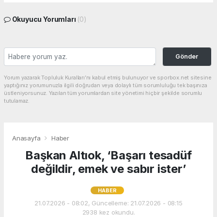
Okuyucu Yorumları
(0)
Gönder
Yorum yazarak Topluluk Kuralları’nı kabul etmiş bulunuyor ve sporbox.net sitesine
yaptığınız yorumunuzla ilgili doğrudan veya dolaylı tüm sorumluluğu tek başınıza
üstleniyorsunuz. Yazılan tüm yorumlardan site yönetimi hiçbir şekilde sorumlu
tutulamaz.
Anasayfa
Haber
Başkan Altıok, ‘Başarı tesadüf
değildir, emek ve sabır ister’
HABER
21.07.2026 - 08:02, Güncelleme: 21.07.2026 - 08:15
2938 kez okundu.