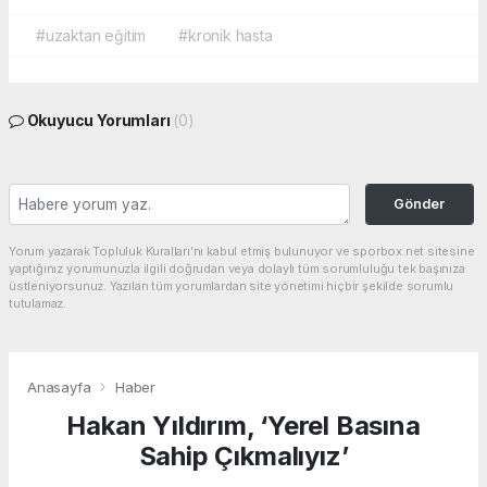
#uzaktan eğitim
#kronik hasta
Okuyucu Yorumları
(0)
Gönder
Yorum yazarak Topluluk Kuralları’nı kabul etmiş bulunuyor ve sporbox.net sitesine
yaptığınız yorumunuzla ilgili doğrudan veya dolaylı tüm sorumluluğu tek başınıza
üstleniyorsunuz. Yazılan tüm yorumlardan site yönetimi hiçbir şekilde sorumlu
tutulamaz.
Anasayfa
Haber
Hakan Yıldırım, ‘Yerel Basına
Sahip Çıkmalıyız’