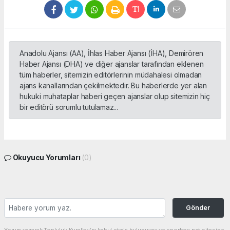
Anadolu Ajansı (AA), İhlas Haber Ajansı (İHA), Demirören
Haber Ajansı (DHA) ve diğer ajanslar tarafından eklenen
tüm haberler, sitemizin editörlerinin müdahalesi olmadan
ajans kanallarından çekilmektedir. Bu haberlerde yer alan
hukuki muhataplar haberi geçen ajanslar olup sitemizin hiç
bir editörü sorumlu tutulamaz...
Okuyucu Yorumları
(0)
Gönder
Yorum yazarak Topluluk Kuralları’nı kabul etmiş bulunuyor ve sporbox.net sitesine