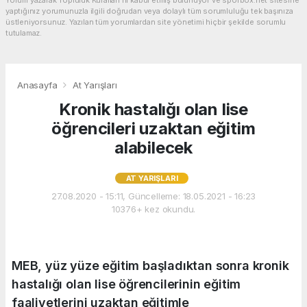
yaptığınız yorumunuzla ilgili doğrudan veya dolaylı tüm sorumluluğu tek başınıza
üstleniyorsunuz. Yazılan tüm yorumlardan site yönetimi hiçbir şekilde sorumlu
tutulamaz.
Anasayfa
At Yarışları
Kronik hastalığı olan lise
öğrencileri uzaktan eğitim
alabilecek
AT YARIŞLARI
27.08.2020 - 15:11, Güncelleme: 18.05.2021 - 16:23
10376+ kez okundu.
MEB, yüz yüze eğitim başladıktan sonra kronik
hastalığı olan lise öğrencilerinin eğitim
faaliyetlerini uzaktan eğitimle