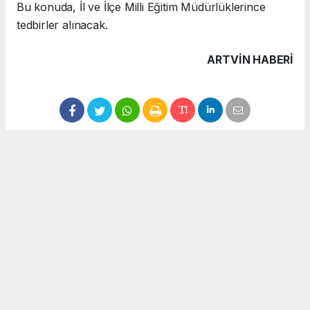
Bu konuda, İl ve İlçe Milli Eğitim Müdürlüklerince
tedbirler alınacak.
ARTVIN HABERİ
Anadolu Ajansı (AA), İhlas Haber Ajansı (İHA), Demirören
Haber Ajansı (DHA) ve diğer ajanslar tarafından eklenen
tüm haberler, sitemizin editörlerinin müdahalesi olmadan
ajans kanallarından çekilmektedir. Bu haberlerde yer alan
hukuki muhataplar haberi geçen ajanslar olup sitemizin hiç
bir editörü sorumlu tutulamaz...
#uzaktan eğitim
#kronik hasta