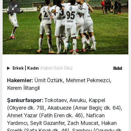
Erkek
|
Kadın
(Haberi Sesli Oku)
Hakemler:
Ümit Öztürk, Mehmet Pekmezci,
Kerem İlitangil
Şanlıurfaspor:
Tokotaev, Awuku, Kappel
(Okyere dk. 79), Akabueze (Amar Begiç dk. 64),
Ahmet Yazar (Fatih Eren dk. 46), Nafican
Yardımcı, Seyit Gazanfer, Zach Muscat, Hakan
Erçelik (Safa Kınalı dk. 46), Sambou (Ogundu dk.