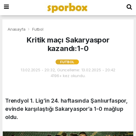
Anasayfa
Futbol
Kritik maçı Sakaryaspor
kazandı:1-0
FUTBOL
13.02.2025 - 20:32, Güncelleme: 13.02.2025 - 20:42
4196+ kez okundu.
Trendyol 1. Lig’in 24. haftasında Şanlıurfaspor,
evinde karşılaştığı Sakaryaspor’a 1-0 mağlup
oldu.