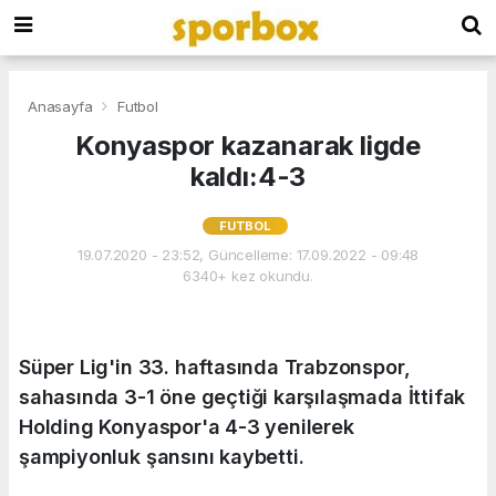
Anasayfa
Futbol
Konyaspor kazanarak ligde
kaldı:4-3
FUTBOL
19.07.2020 - 23:52, Güncelleme: 17.09.2022 - 09:48
6340+ kez okundu.
Süper Lig'in 33. haftasında Trabzonspor,
sahasında 3-1 öne geçtiği karşılaşmada İttifak
Holding Konyaspor'a 4-3 yenilerek
şampiyonluk şansını kaybetti.