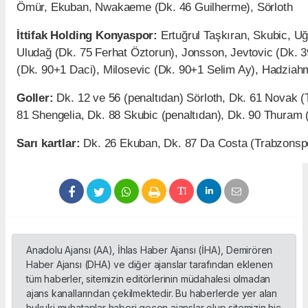
Ömür, Ekuban, Nwakaeme (Dk. 46 Guilherme), Sörloth
İttifak Holding Konyaspor:
Ertuğrul Taşkıran, Skubic, Uğ
Uludağ (Dk. 75 Ferhat Öztorun), Jonsson, Jevtovic (Dk. 3
(Dk. 90+1 Daci), Milosevic (Dk. 90+1 Selim Ay), Hadziah
Goller:
Dk. 12 ve 56 (penaltıdan) Sörloth, Dk. 61 Novak (
81 Shengelia, Dk. 88 Skubic (penaltıdan), Dk. 90 Thuram (
Sarı kartlar:
Dk. 26 Ekuban, Dk. 87 Da Costa (Trabzonsp
Anadolu Ajansı (AA), İhlas Haber Ajansı (İHA), Demirören
Haber Ajansı (DHA) ve diğer ajanslar tarafından eklenen
tüm haberler, sitemizin editörlerinin müdahalesi olmadan
ajans kanallarından çekilmektedir. Bu haberlerde yer alan
hukuki muhataplar haberi geçen ajanslar olup sitemizin hiç