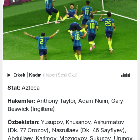
Erkek
|
Kadın
(Haberi Sesli Oku)
Stat:
Azteca
Hakemler:
Anthony Taylor, Adam Nunn, Gary
Beswick (İngiltere)
Özbekistan:
Yusupov, Khusanov, Ashurmatov
(Dk. 77 Orozov), Nasrullaev (Dk. 46 Sayfiyev),
Abdullaev, Karimov, Mozgovoy, Şukurov, Urunov