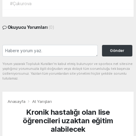
#Çukurova
Okuyucu Yorumları
(0)
Gönder
Yorum yazarak Topluluk Kuralları’nı kabul etmiş bulunuyor ve sporbox.net sitesine
yaptığınız yorumunuzla ilgili doğrudan veya dolaylı tüm sorumluluğu tek başınıza
üstleniyorsunuz. Yazılan tüm yorumlardan site yönetimi hiçbir şekilde sorumlu
tutulamaz.
Anasayfa
At Yarışları
Kronik hastalığı olan lise
öğrencileri uzaktan eğitim
alabilecek