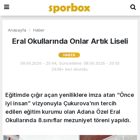
Anasayfa
Haber
Eral Okullarında Onlar Artık Liseli
HABER
08.06.2026 - 20:44, Güncelleme: 08.06.2026 - 20:55
2938+ kez okundu.
Eğitimde çığır açan yeniliklere imza atan “Önce
iyi insan” vizyonuyla Çukurova’nın tercih
edilen eğitim kurumu olan Adana Özel Eral
Okullarında 8.sınıflar mezuniyet töreni yapıldı.