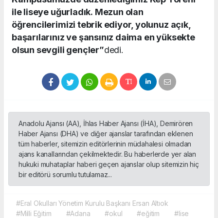
ile liseye uğurladık.
Mezun olan
öğrencilerimizi tebrik ediyor, yolunuz açık,
başarılarınız ve şansınız daima en yüksekte
olsun sevgili gençler”
dedi.
Anadolu Ajansı (AA), İhlas Haber Ajansı (İHA), Demirören
Haber Ajansı (DHA) ve diğer ajanslar tarafından eklenen
tüm haberler, sitemizin editörlerinin müdahalesi olmadan
ajans kanallarından çekilmektedir. Bu haberlerde yer alan
hukuki muhataplar haberi geçen ajanslar olup sitemizin hiç
bir editörü sorumlu tutulamaz...
#Eral Okulları Yönetim Kurulu Başkanı Ersan Altıok
#Milli Eğitim
#Adana
#okul
#eğitim
#lise