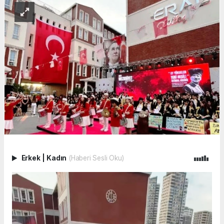
Erkek
|
Kadın
(Haberi Sesli Oku)