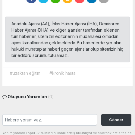
Anadolu Ajansı (AA), İhlas Haber Ajansı (İHA), Demirören
Haber Ajansı (DHA) ve diğer ajanslar tarafından eklenen
tüm haberler, sitemizin editörlerinin müdahalesi olmadan
ajans kanallarından çekilmektedir. Bu haberlerde yer alan
hukuki muhataplar haberi geçen ajanslar olup sitemizin hiç
bir editörü sorumlu tutulamaz...
#uzaktan eğitim
#kronik hasta
Okuyucu Yorumları
(0)
Gönder
Yorum yazarak Topluluk Kuralları’nı kabul etmiş bulunuyor ve sporbox.net sitesine