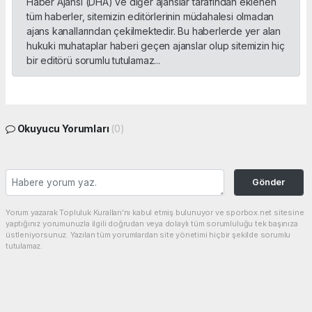
Haber Ajansı (DHA) ve diğer ajanslar tarafından eklenen
tüm haberler, sitemizin editörlerinin müdahalesi olmadan
ajans kanallarından çekilmektedir. Bu haberlerde yer alan
hukuki muhataplar haberi geçen ajanslar olup sitemizin hiç
bir editörü sorumlu tutulamaz...
Okuyucu Yorumları
(0)
Gönder
Yorum yazarak Topluluk Kuralları’nı kabul etmiş bulunuyor ve sporbox.net sitesine
yaptığınız yorumunuzla ilgili doğrudan veya dolaylı tüm sorumluluğu tek başınıza
üstleniyorsunuz. Yazılan tüm yorumlardan site yönetimi hiçbir şekilde sorumlu
tutulamaz.
Anasayfa
At Yarışları