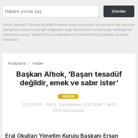
Gönder
Yorum yazarak Topluluk Kuralları’nı kabul etmiş bulunuyor ve sporbox.net sitesine
yaptığınız yorumunuzla ilgili doğrudan veya dolaylı tüm sorumluluğu tek başınıza
üstleniyorsunuz. Yazılan tüm yorumlardan site yönetimi hiçbir şekilde sorumlu
tutulamaz.
Anasayfa
Haber
Başkan Altıok, ‘Başarı tesadüf
değildir, emek ve sabır ister’
HABER
21.07.2026 - 08:02, Güncelleme: 21.07.2026 - 08:15
2914 kez okundu.
Eral Okulları Yönetim Kurulu Başkanı Ersan