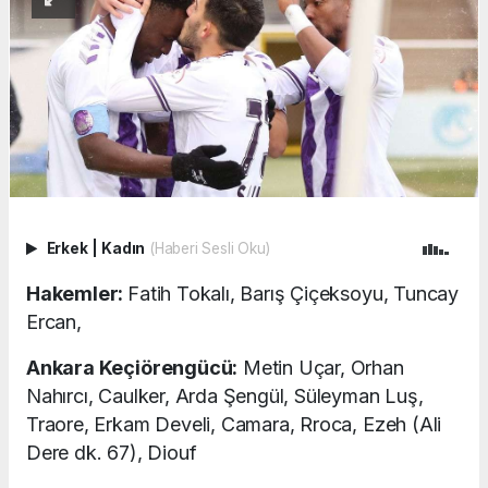
Erkek
|
Kadın
(Haberi Sesli Oku)
Hakemler:
Fatih Tokalı, Barış Çiçeksoyu, Tuncay
Ercan,
Ankara Keçiörengücü:
Metin Uçar, Orhan
Nahırcı, Caulker, Arda Şengül, Süleyman Luş,
Traore, Erkam Develi, Camara, Rroca, Ezeh (Ali
Dere dk. 67), Diouf