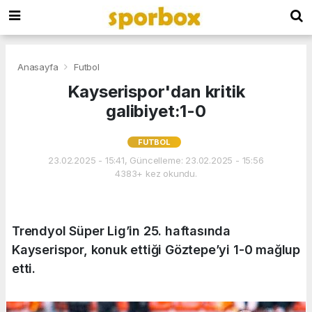
Anasayfa
Futbol
Kayserispor'dan kritik
galibiyet:1-0
FUTBOL
23.02.2025 - 15:41, Güncelleme: 23.02.2025 - 15:56
4383+ kez okundu.
Trendyol Süper Lig’in 25. haftasında
Kayserispor, konuk ettiği Göztepe’yi 1-0 mağlup
etti.