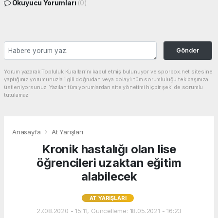
Okuyucu Yorumları
(0)
Gönder
Yorum yazarak Topluluk Kuralları’nı kabul etmiş bulunuyor ve sporbox.net sitesine
yaptığınız yorumunuzla ilgili doğrudan veya dolaylı tüm sorumluluğu tek başınıza
üstleniyorsunuz. Yazılan tüm yorumlardan site yönetimi hiçbir şekilde sorumlu
tutulamaz.
Anasayfa
At Yarışları
Kronik hastalığı olan lise
öğrencileri uzaktan eğitim
alabilecek
AT YARIŞLARI
27.08.2020 - 15:11, Güncelleme: 18.05.2021 - 16:23