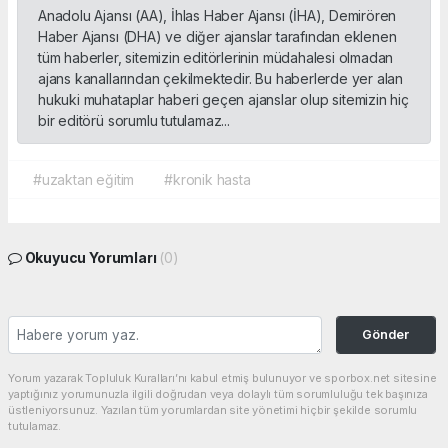
Anadolu Ajansı (AA), İhlas Haber Ajansı (İHA), Demirören
Haber Ajansı (DHA) ve diğer ajanslar tarafından eklenen
tüm haberler, sitemizin editörlerinin müdahalesi olmadan
ajans kanallarından çekilmektedir. Bu haberlerde yer alan
hukuki muhataplar haberi geçen ajanslar olup sitemizin hiç
bir editörü sorumlu tutulamaz...
#uzaktan eğitim
#kronik hasta
Okuyucu Yorumları
(0)
Gönder
Yorum yazarak Topluluk Kuralları’nı kabul etmiş bulunuyor ve sporbox.net sitesine
yaptığınız yorumunuzla ilgili doğrudan veya dolaylı tüm sorumluluğu tek başınıza
üstleniyorsunuz. Yazılan tüm yorumlardan site yönetimi hiçbir şekilde sorumlu
tutulamaz.