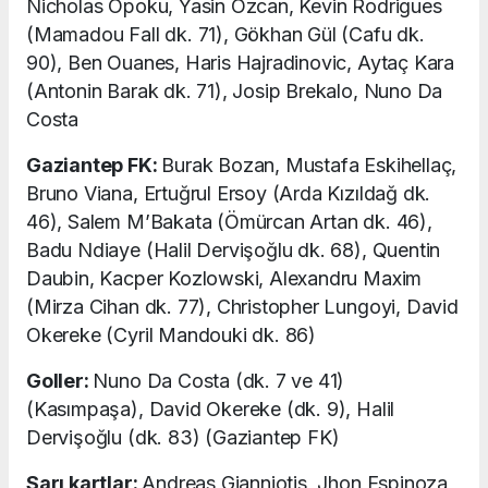
Nicholas Opoku, Yasin Özcan, Kevin Rodrigues
(Mamadou Fall dk. 71), Gökhan Gül (Cafu dk.
90), Ben Ouanes, Haris Hajradinovic, Aytaç Kara
(Antonin Barak dk. 71), Josip Brekalo, Nuno Da
Costa
Gaziantep FK:
Burak Bozan, Mustafa Eskihellaç,
Bruno Viana, Ertuğrul Ersoy (Arda Kızıldağ dk.
46), Salem M’Bakata (Ömürcan Artan dk. 46),
Badu Ndiaye (Halil Dervişoğlu dk. 68), Quentin
Daubin, Kacper Kozlowski, Alexandru Maxim
(Mirza Cihan dk. 77), Christopher Lungoyi, David
Okereke (Cyril Mandouki dk. 86)
Goller:
Nuno Da Costa (dk. 7 ve 41)
(Kasımpaşa), David Okereke (dk. 9), Halil
Dervişoğlu (dk. 83) (Gaziantep FK)
Sarı kartlar:
Andreas Gianniotis, Jhon Espinoza,