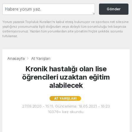
Gönder
Yorum yazarak Topluluk Kuralları’nı kabul etmiş bulunuyor ve sporbox.net sitesine
yaptığınız yorumunuzla ilgili doğrudan veya dolaylı tüm sorumluluğu tek başınıza
üstleniyorsunuz. Yazılan tüm yorumlardan site yönetimi hiçbir şekilde sorumlu
tutulamaz.
Anasayfa
At Yarışları
Kronik hastalığı olan lise
öğrencileri uzaktan eğitim
alabilecek
AT YARIŞLARI
27.08.2020 - 15:11, Güncelleme: 18.05.2021 - 16:23
10376+ kez okundu.