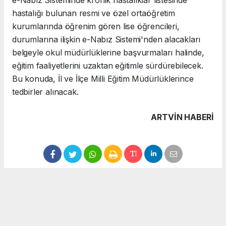
e-Nabız Sisteminde kronik hastalıklar listesinde
hastalığı bulunan resmi ve özel ortaöğretim
kurumlarında öğrenim gören lise öğrencileri,
durumlarına ilişkin e-Nabız Sistemi'nden alacakları
belgeyle okul müdürlüklerine başvurmaları halinde,
eğitim faaliyetlerini uzaktan eğitimle sürdürebilecek.
Bu konuda, İl ve İlçe Milli Eğitim Müdürlüklerince
tedbirler alınacak.
ARTVIN HABERİ
Anadolu Ajansı (AA), İhlas Haber Ajansı (İHA), Demirören
Haber Ajansı (DHA) ve diğer ajanslar tarafından eklenen
tüm haberler, sitemizin editörlerinin müdahalesi olmadan