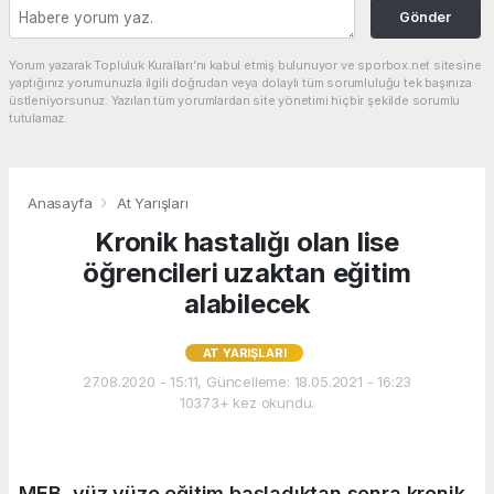
Gönder
Yorum yazarak Topluluk Kuralları’nı kabul etmiş bulunuyor ve sporbox.net sitesine
yaptığınız yorumunuzla ilgili doğrudan veya dolaylı tüm sorumluluğu tek başınıza
üstleniyorsunuz. Yazılan tüm yorumlardan site yönetimi hiçbir şekilde sorumlu
tutulamaz.
Anasayfa
At Yarışları
Kronik hastalığı olan lise
öğrencileri uzaktan eğitim
alabilecek
AT YARIŞLARI
27.08.2020 - 15:11, Güncelleme: 18.05.2021 - 16:23
10373+ kez okundu.
MEB, yüz yüze eğitim başladıktan sonra kronik