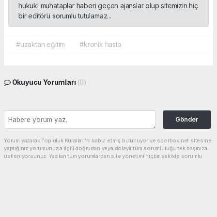
hukuki muhataplar haberi geçen ajanslar olup sitemizin hiç
bir editörü sorumlu tutulamaz...
#uzaktan eğitim
#kronik hasta
Okuyucu Yorumları
(0)
Gönder
Yorum yazarak Topluluk Kuralları’nı kabul etmiş bulunuyor ve sporbox.net sitesine
yaptığınız yorumunuzla ilgili doğrudan veya dolaylı tüm sorumluluğu tek başınıza
üstleniyorsunuz. Yazılan tüm yorumlardan site yönetimi hiçbir şekilde sorumlu
tutulamaz.