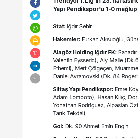
Trendyol 1. Lig'in 23. haftasın
Yapı Pendikspor'u 1-0 mağlup 
Stat:
Iğdır Şehir
Hakemler:
Furkan Aksuoğlu, Güne
Alagöz Holding Iğdır FK:
Bahadır
Valentin Eysseric), Aly Malle (Dk
Ethemi), Mert Çölgeçen, Muammer 
Daniel Avramovski (Dk. 84 Roger
Siltaş Yapı Pendikspor:
Emre Koy
Adam Lomboto), Hasan Kılıç, Dor
Yonathan Rodriguez, Alpaslan Özt
Tarık Tekdal)
Gol:
Dk. 90 Ahmet Emin Engin