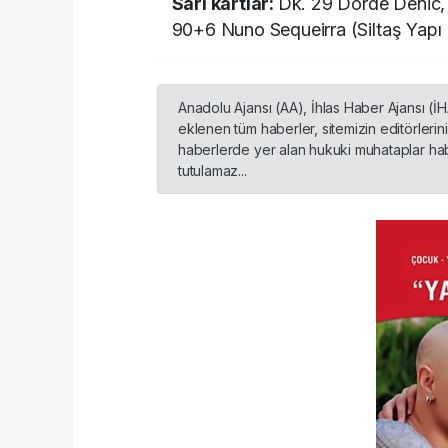
Sarı kartlar:
Dk. 29 Dorde Denic, 
90+6 Nuno Sequeirra (Siltaş Yapı
Anadolu Ajansı (AA), İhlas Haber Ajansı (İ
eklenen tüm haberler, sitemizin editörleri
haberlerde yer alan hukuki muhataplar habe
tutulamaz...