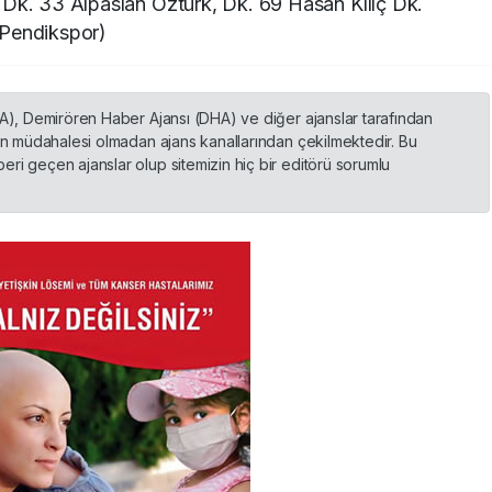
Dk. 33 Alpaslan Öztürk, Dk. 69 Hasan Kılıç Dk.
 Pendikspor)
HA), Demirören Haber Ajansı (DHA) ve diğer ajanslar tarafından
nin müdahalesi olmadan ajans kanallarından çekilmektedir. Bu
ri geçen ajanslar olup sitemizin hiç bir editörü sorumlu