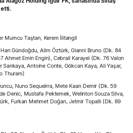
da Alagöz Holding Iğdır FK, sahasında Siltaş
etti.
r Mumcu Taştan, Kerem İlitangil
 Han Gündoğdu, Alim Öztürk, Gianni Bruno (Dk. 84
.67 Ahmet Emin Engin), Cebrail Karayel (Dk. 76 Valon
Sarıkaya, Antoine Conte, Gökcan Kaya, Ali Yaşar,
io Thuram)
uncu, Nuno Sequeirra, Mete Kaan Demir (Dk. 59
de Denic, Mustafa Pektemek, Welinton Souza Silva,
ürk, Furkan Mehmet Doğan, Jetmir Topalli (Dk. 89