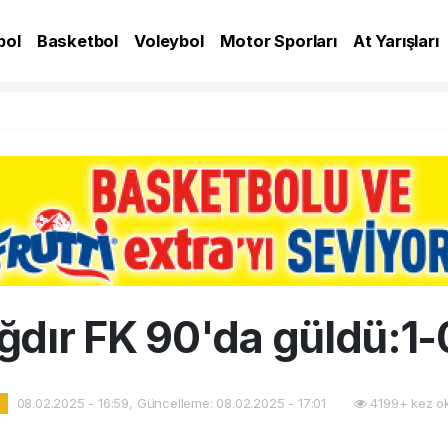
bol
Basketbol
Voleybol
Motor Sporları
At Yarışları
A
Iğdır FK 90'da güldü:1-
08.02.2025 - 16:59, Güncelleme: 08.02.2025 - 17:01
4199+ kez o