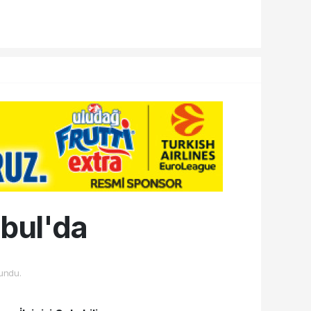
nbul'da
undu.