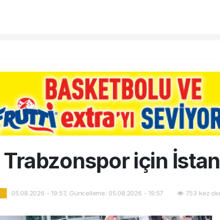
 Trabzonspor için İsta
05.08.2026 - 19:57, Güncelleme: 05.08.2026 - 19:57
753 kez ok