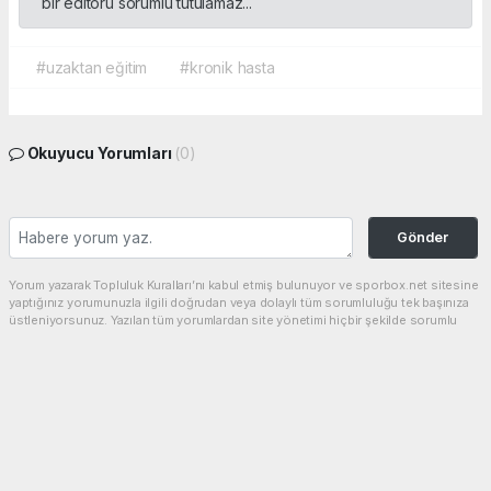
bir editörü sorumlu tutulamaz...
#uzaktan eğitim
#kronik hasta
Okuyucu Yorumları
(0)
Gönder
Yorum yazarak Topluluk Kuralları’nı kabul etmiş bulunuyor ve sporbox.net sitesine
yaptığınız yorumunuzla ilgili doğrudan veya dolaylı tüm sorumluluğu tek başınıza
üstleniyorsunuz. Yazılan tüm yorumlardan site yönetimi hiçbir şekilde sorumlu
tutulamaz.
haber paketi
haber scripti
haber yazılımı
Tüm hakları saklı tutulmaktadır.Copyright 2026©