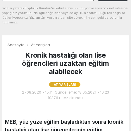
Yorum yazarak Topluluk Kuralları’nı kabul etmiş bulunuyor ve sporbox.net sitesine
yaptığınız yorumunuzla ilgili doğrudan veya dolaylı tüm sorumluluğu tek başınıza
üstleniyorsunuz. Yazılan tüm yorumlardan site yönetimi hiçbir şekilde sorumlu
tutulamaz.
Anasayfa
At Yarışları
Kronik hastalığı olan lise
öğrencileri uzaktan eğitim
alabilecek
AT YARIŞLARI
27.08.2020 - 15:11, Güncelleme: 18.05.2021 - 16:23
10376+ kez okundu.
MEB, yüz yüze eğitim başladıktan sonra kronik
hastalığı olan lise öğrencilerinin eğitim