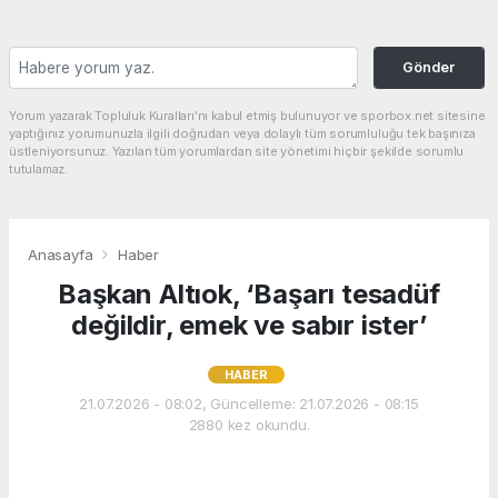
Gönder
Yorum yazarak Topluluk Kuralları’nı kabul etmiş bulunuyor ve sporbox.net sitesine
yaptığınız yorumunuzla ilgili doğrudan veya dolaylı tüm sorumluluğu tek başınıza
üstleniyorsunuz. Yazılan tüm yorumlardan site yönetimi hiçbir şekilde sorumlu
tutulamaz.
Anasayfa
Haber
Başkan Altıok, ‘Başarı tesadüf
değildir, emek ve sabır ister’
HABER
21.07.2026 - 08:02, Güncelleme: 21.07.2026 - 08:15
2880 kez okundu.