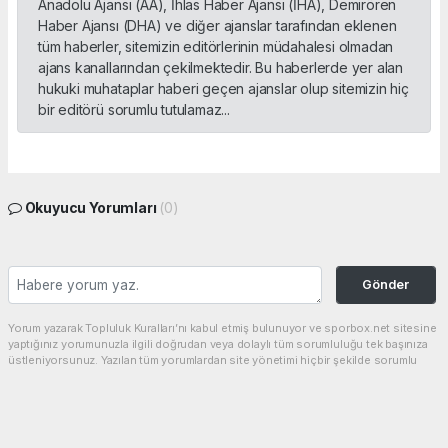
Anadolu Ajansı (AA), İhlas Haber Ajansı (İHA), Demirören
Haber Ajansı (DHA) ve diğer ajanslar tarafından eklenen
tüm haberler, sitemizin editörlerinin müdahalesi olmadan
ajans kanallarından çekilmektedir. Bu haberlerde yer alan
hukuki muhataplar haberi geçen ajanslar olup sitemizin hiç
bir editörü sorumlu tutulamaz...
Okuyucu Yorumları
(0)
Gönder
Yorum yazarak Topluluk Kuralları’nı kabul etmiş bulunuyor ve sporbox.net sitesine
yaptığınız yorumunuzla ilgili doğrudan veya dolaylı tüm sorumluluğu tek başınıza
üstleniyorsunuz. Yazılan tüm yorumlardan site yönetimi hiçbir şekilde sorumlu
tutulamaz.