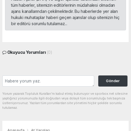
tüm haberler, sitemizin editörlerinin müdahalesi olmadan
ajans kanallarından çekilmektedir. Bu haberlerde yer alan
hukuki muhataplar haberi geçen ajanslar olup sitemizin hiç
bir editörü sorumlu tutulamaz...
Okuyucu Yorumları
(0)
Gönder
Yorum yazarak Topluluk Kuralları’nı kabul etmiş bulunuyor ve sporbox.net sitesine
yaptığınız yorumunuzla ilgili doğrudan veya dolaylı tüm sorumluluğu tek başınıza
üstleniyorsunuz. Yazılan tüm yorumlardan site yönetimi hiçbir şekilde sorumlu
tutulamaz.
Anasayfa
At Yarışları