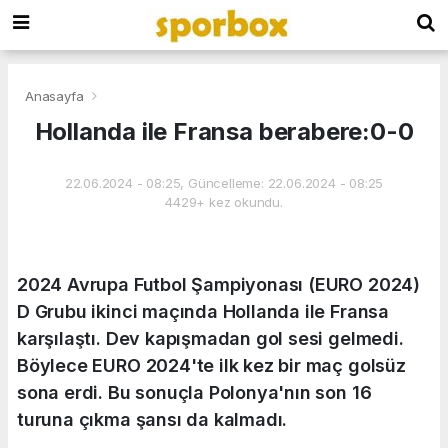
Anasayfa
Hollanda ile Fransa berabere:0-0
22.06.2024 - 08:25, Güncelleme: 22.06.2024 - 08:25
4429+ kez okundu.
2024 Avrupa Futbol Şampiyonası (EURO 2024)
D Grubu ikinci maçında Hollanda ile Fransa
karşılaştı. Dev kapışmadan gol sesi gelmedi.
Böylece EURO 2024'te ilk kez bir maç golsüz
sona erdi. Bu sonuçla Polonya'nın son 16
turuna çıkma şansı da kalmadı.