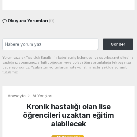
Okuyucu Yorumları
(0)
Gönder
Yorum yazarak Topluluk Kuralları’nı kabul etmiş bulunuyor ve sporbox.net sitesine
yaptığınız yorumunuzla ilgili doğrudan veya dolaylı tüm sorumluluğu tek başınıza
üstleniyorsunuz. Yazılan tüm yorumlardan site yönetimi hiçbir şekilde sorumlu
tutulamaz.
Anasayfa
At Yarışları
Kronik hastalığı olan lise
öğrencileri uzaktan eğitim
alabilecek