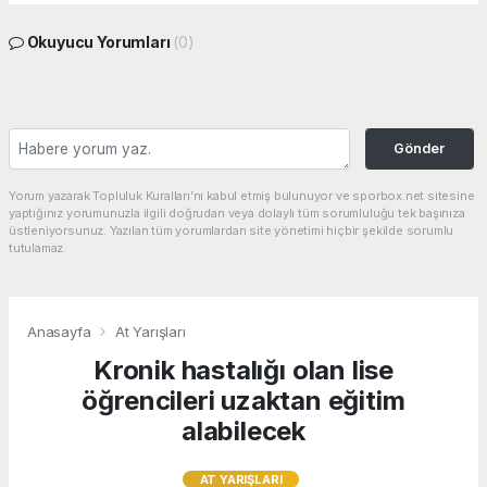
Okuyucu Yorumları
(0)
Gönder
Yorum yazarak Topluluk Kuralları’nı kabul etmiş bulunuyor ve sporbox.net sitesine
yaptığınız yorumunuzla ilgili doğrudan veya dolaylı tüm sorumluluğu tek başınıza
üstleniyorsunuz. Yazılan tüm yorumlardan site yönetimi hiçbir şekilde sorumlu
tutulamaz.
Anasayfa
At Yarışları
Kronik hastalığı olan lise
öğrencileri uzaktan eğitim
alabilecek
AT YARIŞLARI