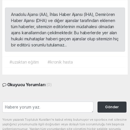
Anadolu Ajansı (AA), İhlas Haber Ajansı (İHA), Demirören
Haber Ajansı (DHA) ve diğer ajanslar tarafından eklenen
tüm haberler, sitemizin editörlerinin müdahalesi olmadan
ajans kanallarından çekilmektedir. Bu haberlerde yer alan
hukuki muhataplar haberi geçen ajanslar olup sitemizin hiç
bir editörü sorumlu tutulamaz...
#uzaktan eğitim
#kronik hasta
Okuyucu Yorumları
(0)
Gönder
Yorum yazarak Topluluk Kuralları’nı kabul etmiş bulunuyor ve sporbox.net sitesine
yaptığınız yorumunuzla ilgili doğrudan veya dolaylı tüm sorumluluğu tek başınıza
üstleniyorsunuz. Yazılan tüm yorumlardan site yönetimi hiçbir şekilde sorumlu