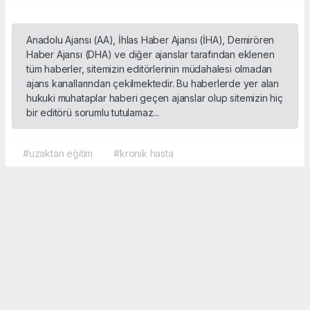
Anadolu Ajansı (AA), İhlas Haber Ajansı (İHA), Demirören
Haber Ajansı (DHA) ve diğer ajanslar tarafından eklenen
tüm haberler, sitemizin editörlerinin müdahalesi olmadan
ajans kanallarından çekilmektedir. Bu haberlerde yer alan
hukuki muhataplar haberi geçen ajanslar olup sitemizin hiç
bir editörü sorumlu tutulamaz...
#uzaktan eğitim
#kronik hasta
Okuyucu Yorumları
(0)
Gönder
Yorum yazarak Topluluk Kuralları’nı kabul etmiş bulunuyor ve sporbox.net sitesine
yaptığınız yorumunuzla ilgili doğrudan veya dolaylı tüm sorumluluğu tek başınıza