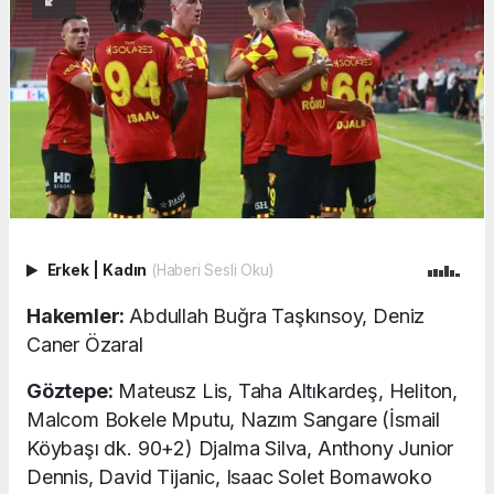
Erkek
|
Kadın
(Haberi Sesli Oku)
Hakemler:
Abdullah Buğra Taşkınsoy, Deniz
Caner Özaral
Göztepe:
Mateusz Lis, Taha Altıkardeş, Heliton,
Malcom Bokele Mputu, Nazım Sangare (İsmail
Köybaşı dk. 90+2) Djalma Silva, Anthony Junior
Dennis, David Tijanic, Isaac Solet Bomawoko