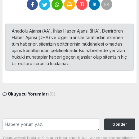
Anadolu Ajansı (AA), İhlas Haber Ajansı (İHA), Demirören
Haber Ajansı (DHA) ve diğer ajanslar tarafından eklenen
tüm haberler, sitemizin editörlerinin müdahalesi olmadan
ajans kanallarından çekilmektedir. Bu haberlerde yer alan
hukuki muhataplar haberi geçen ajanslar olup sitemizin hiç
bir editörü sorumlu tutulamaz...
Okuyucu Yorumları
(0)
Gönder
Yorum yazarak Topluluk Kuralları’nı kabul etmiş bulunuyor ve sporbox.net sitesine