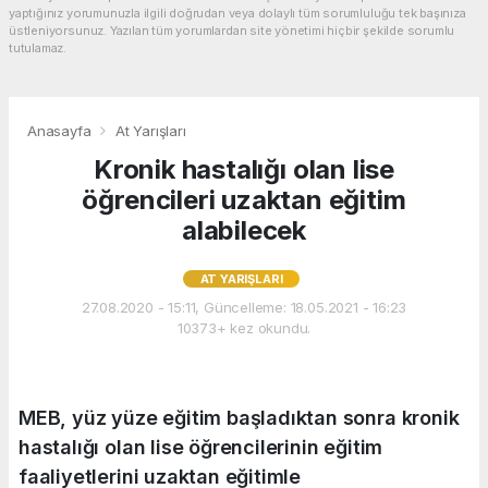
yaptığınız yorumunuzla ilgili doğrudan veya dolaylı tüm sorumluluğu tek başınıza
üstleniyorsunuz. Yazılan tüm yorumlardan site yönetimi hiçbir şekilde sorumlu
tutulamaz.
Anasayfa
At Yarışları
Kronik hastalığı olan lise
öğrencileri uzaktan eğitim
alabilecek
AT YARIŞLARI
27.08.2020 - 15:11, Güncelleme: 18.05.2021 - 16:23
10373+ kez okundu.
MEB, yüz yüze eğitim başladıktan sonra kronik
hastalığı olan lise öğrencilerinin eğitim
faaliyetlerini uzaktan eğitimle