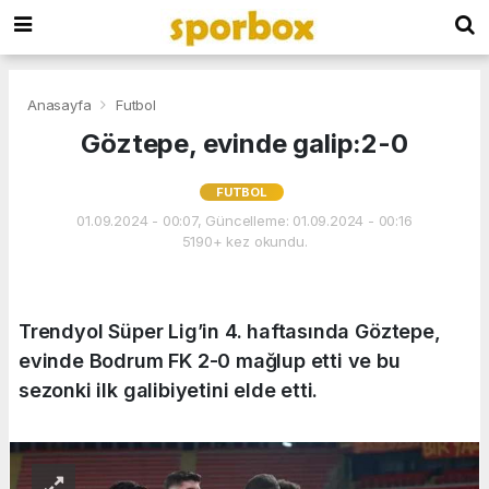
Anasayfa
Futbol
Göztepe, evinde galip:2-0
FUTBOL
01.09.2024 - 00:07, Güncelleme: 01.09.2024 - 00:16
5190+ kez okundu.
Trendyol Süper Lig’in 4. haftasında Göztepe,
evinde Bodrum FK 2-0 mağlup etti ve bu
sezonki ilk galibiyetini elde etti.