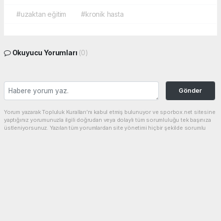
#uzaktan eğitim
#kronik hasta
Okuyucu Yorumları
(0)
Gönder
Yorum yazarak Topluluk Kuralları’nı kabul etmiş bulunuyor ve sporbox.net sitesine
yaptığınız yorumunuzla ilgili doğrudan veya dolaylı tüm sorumluluğu tek başınıza
üstleniyorsunuz. Yazılan tüm yorumlardan site yönetimi hiçbir şekilde sorumlu
tutulamaz.
haber paketi
haber scripti
haber yazılımı
Tüm hakları saklı tutulmaktadır.Copyright 2026©
Haber Yazılımı:
Web Aksiyon ®