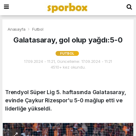
Anasayfa
Futbol
Galatasaray, gol olup yağdı:5-0
FUTBOL
17.09.2024 - 11:21, Güncelleme: 17.09.2024 - 11:21
4510+ kez okundu.
Trendyol Süper Lig 5. haftasında Galatasaray,
evinde Çaykur Rizespor'u 5-0 mağlup etti ve
liderliğe yükseldi.