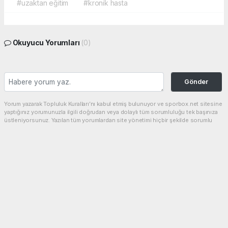
#uzaktan eğitim
#kronik hasta
Okuyucu Yorumları
(0)
Gönder
Yorum yazarak Topluluk Kuralları’nı kabul etmiş bulunuyor ve sporbox.net sitesine
yaptığınız yorumunuzla ilgili doğrudan veya dolaylı tüm sorumluluğu tek başınıza
üstleniyorsunuz. Yazılan tüm yorumlardan site yönetimi hiçbir şekilde sorumlu
tutulamaz.
haber paketi
haber scripti
haber yazılımı
Tüm hakları saklı tutulmaktadır.Copyright 2026©
Haber Yazılımı:
Web Aksiyon ®