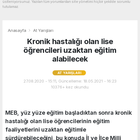
üstleniyorsunuz. Yazılan tüm yorumlardan site yönetimi hiçbir şekilde sorumlu
tutulamaz.
Anasayfa
At Yarışları
Kronik hastalığı olan lise
öğrencileri uzaktan eğitim
alabilecek
AT YARIŞLARI
27.08.2020 - 15:11, Güncelleme: 18.05.2021 - 16:23
10376+ kez okundu.
MEB, yüz yüze eğitim başladıktan sonra kronik
hastalığı olan lise öğrencilerinin eğitim
faaliyetlerini uzaktan eğitimle
sürdürebileceğini, bu konuda İl ve İlçe Milli