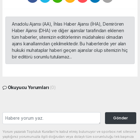
Anadolu Ajansı (AA), İhlas Haber Ajansı (İHA), Demirören
Haber Ajansı (DHA) ve diğer ajanslar tarafından eklenen
tüm haberler, sitemizin editörlerinin müdahalesi olmadan
ajans kanallarından çekilmektedir. Bu haberlerde yer alan
hukuki muhataplar haberi geçen ajanslar olup sitemizin hiç
bir editörü sorumlu tutulamaz...
Okuyucu Yorumları
(0)
Gönder
Yorum yazarak Topluluk Kuralları’nı kabul etmiş bulunuyor ve sporbox.net sitesine
yaptığınız yorumunuzla ilgili doğrudan veya dolaylı tüm sorumluluğu tek başınıza