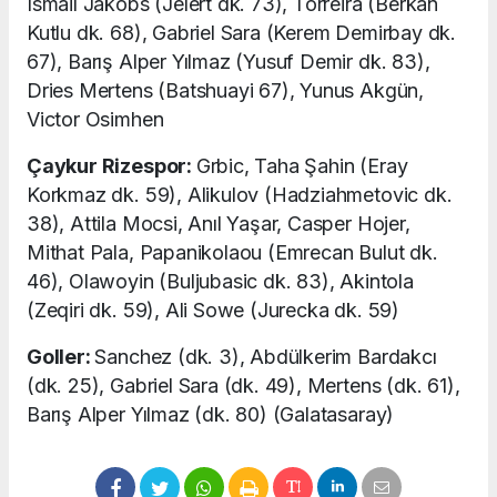
Ismail Jakobs (Jelert dk. 73), Torreira (Berkan
Kutlu dk. 68), Gabriel Sara (Kerem Demirbay dk.
67), Barış Alper Yılmaz (Yusuf Demir dk. 83),
Dries Mertens (Batshuayi 67), Yunus Akgün,
Victor Osimhen
Çaykur Rizespor:
Grbic, Taha Şahin (Eray
Korkmaz dk. 59), Alikulov (Hadziahmetovic dk.
38), Attila Mocsi, Anıl Yaşar, Casper Hojer,
Mithat Pala, Papanikolaou (Emrecan Bulut dk.
46), Olawoyin (Buljubasic dk. 83), Akintola
(Zeqiri dk. 59), Ali Sowe (Jurecka dk. 59)
Goller:
Sanchez (dk. 3), Abdülkerim Bardakcı
(dk. 25), Gabriel Sara (dk. 49), Mertens (dk. 61),
Barış Alper Yılmaz (dk. 80) (Galatasaray)