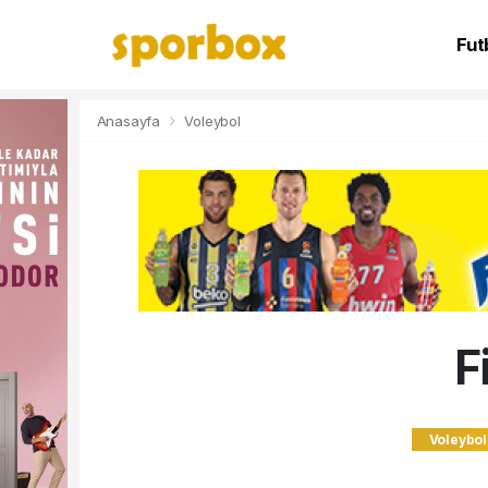
Fut
NB
Anasayfa
Voleybol
F
Voleybol