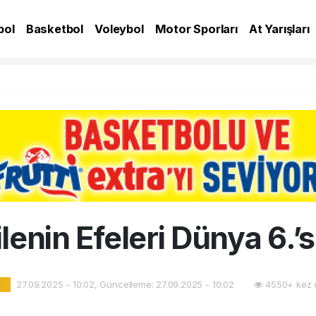
bol
Basketbol
Voleybol
Motor Sporları
At Yarışları
A
ilenin Efeleri Dünya 6.’sı
27.09.2025 - 10:02, Güncelleme: 27.09.2025 - 10:02
4550+ kez 