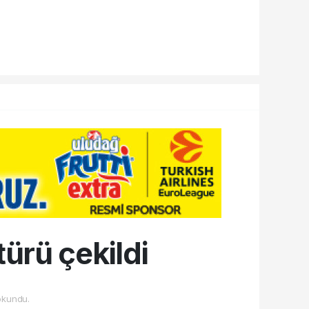
ürü çekildi
okundu.