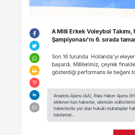
A Milli Erkek Voleybol Takımı
Şampiyonası'nı 6. sırada tama
Son 16 turunda Hollanda'yı eleyen A
başardı. Millilerimiz, çeyrek fina
gösterdiği performans ile beğeni t
Anadolu Ajansı (AA), İhlas Haber Ajansı (İ
eklenen tüm haberler, sitemizin editörleri
haberlerde yer alan hukuki muhataplar habe
tutulamaz...