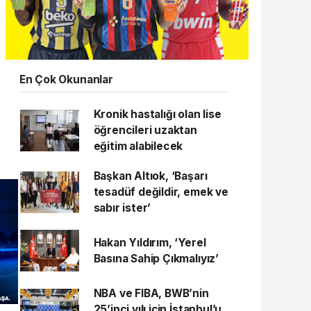
En Çok Okunanlar
Kronik hastalığı olan lise
öğrencileri uzaktan
eğitim alabilecek
Başkan Altıok, ‘Başarı
tesadüf değildir, emek ve
sabır ister’
Hakan Yıldırım, ‘Yerel
Basına Sahip Çıkmalıyız’
NBA ve FIBA, BWB’nin
25’inci yılı için İstanbul’u