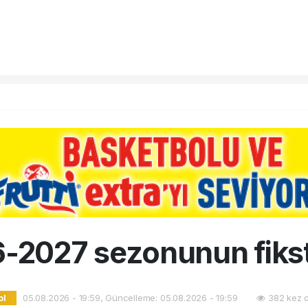
2027 sezonunun fikst
05.08.2026 - 19:59, Güncelleme: 05.08.2026 - 19:59
382 kez 
ol