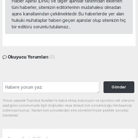
Haber Ajansı (DHA) ve diğer ajanslar tarafından eklenen
tüm haberler, sitemizin editörlerinin müdahalesi olmadan
ajans kanallarından çekilmektedir. Bu haberlerde yer alan
hukuki muhataplar haberi geçen ajanslar olup sitemizin hiç
bir editörü sorumlu tutulamaz...
Okuyucu Yorumları
(0)
Gönder
Yorum yazarak Topluluk Kuralları’nı kabul etmiş bulunuyor ve sporbox.net sitesine
yaptığınız yorumunuzla ilgili doğrudan veya dolaylı tüm sorumluluğu tek başınıza
üstleniyorsunuz. Yazılan tüm yorumlardan site yönetimi hiçbir şekilde sorumlu
tutulamaz.