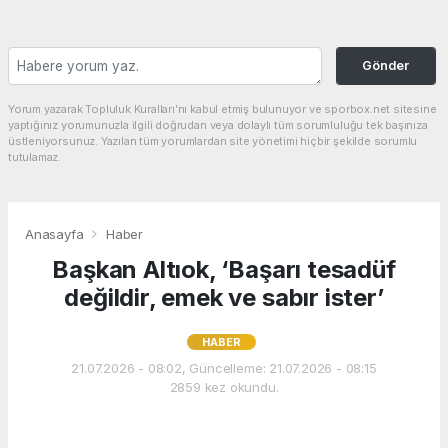
Gönder
Yorum yazarak Topluluk Kuralları’nı kabul etmiş bulunuyor ve sporbox.net sitesine
yaptığınız yorumunuzla ilgili doğrudan veya dolaylı tüm sorumluluğu tek başınıza
üstleniyorsunuz. Yazılan tüm yorumlardan site yönetimi hiçbir şekilde sorumlu
tutulamaz.
Anasayfa
Haber
Başkan Altıok, ‘Başarı tesadüf
değildir, emek ve sabır ister’
HABER
21.07.2026 - 08:02, Güncelleme: 21.07.2026 - 08:15
2859 kez okundu.