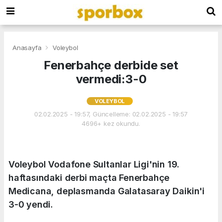
Anasayfa
Voleybol
Fenerbahçe derbide set
vermedi:3-0
VOLEYBOL
02.02.2025 - 19:57, Güncelleme: 02.02.2025 - 19:57
4696+ kez okundu.
Voleybol Vodafone Sultanlar Ligi'nin 19.
haftasındaki derbi maçta Fenerbahçe
Medicana, deplasmanda Galatasaray Daikin'i
3-0 yendi.