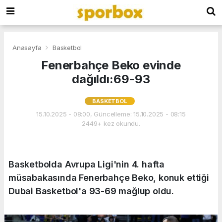
Anasayfa
Basketbol
Fenerbahçe Beko evinde
dağıldı:69-93
BASKETBOL
15.10.2025 - 08:00, Güncelleme: 15.10.2025 - 08:15
2449+ kez okundu.
Basketbolda Avrupa Ligi'nin 4. hafta
müsabakasında Fenerbahçe Beko, konuk ettiği
Dubai Basketbol'a 93-69 mağlup oldu.