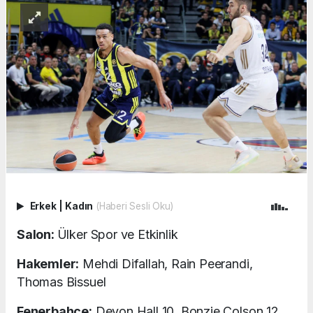
Erkek
|
Kadın
(Haberi Sesli Oku)
Salon:
Ülker Spor ve Etkinlik
Hakemler:
Mehdi Difallah, Rain Peerandi,
Thomas Bissuel
Fenerbahçe:
Devon Hall 10, Bonzie Colson 12,