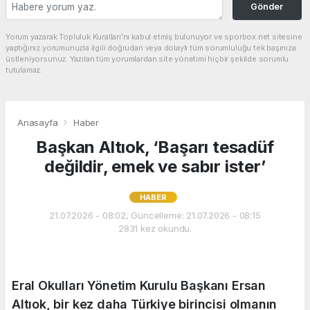
Gönder
Yorum yazarak Topluluk Kuralları’nı kabul etmiş bulunuyor ve sporbox.net sitesine
yaptığınız yorumunuzla ilgili doğrudan veya dolaylı tüm sorumluluğu tek başınıza
üstleniyorsunuz. Yazılan tüm yorumlardan site yönetimi hiçbir şekilde sorumlu
tutulamaz.
Anasayfa
Haber
Başkan Altıok, ‘Başarı tesadüf
değildir, emek ve sabır ister’
HABER
21.07.2026 - 08:02, Güncelleme: 21.07.2026 - 08:15
2831 kez okundu.
Eral Okulları Yönetim Kurulu Başkanı Ersan
Altıok, bir kez daha Türkiye birincisi olmanın