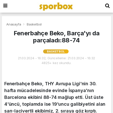
Anasayfa
Basketbol
Fenerbahçe Beko, Barça'yı da
parçaladı:88-74
BASKETBOL
21.03.2024 - 16:32, Güncelleme: 21.03.2024 - 16:32
4825+ kez okundu.
Fenerbahçe Beko, THY Avrupa Ligi'nin 30.
hafta mücadelesinde evinde İspanya'nın
Barcelona ekibini 88-74 mağlup etti. Üst üste
4'üncü, toplamda ise 19'uncu galibiyetini alan
sarı-lacivertli ekibimiz, 2. sıraya göz kırptı.