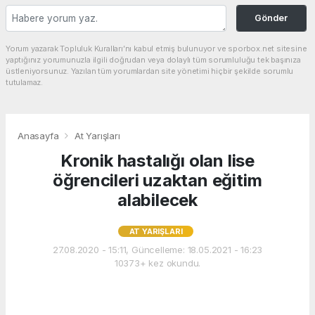
Gönder
Yorum yazarak Topluluk Kuralları’nı kabul etmiş bulunuyor ve sporbox.net sitesine
yaptığınız yorumunuzla ilgili doğrudan veya dolaylı tüm sorumluluğu tek başınıza
üstleniyorsunuz. Yazılan tüm yorumlardan site yönetimi hiçbir şekilde sorumlu
tutulamaz.
Anasayfa
At Yarışları
Kronik hastalığı olan lise
öğrencileri uzaktan eğitim
alabilecek
AT YARIŞLARI
27.08.2020 - 15:11, Güncelleme: 18.05.2021 - 16:23
10373+ kez okundu.