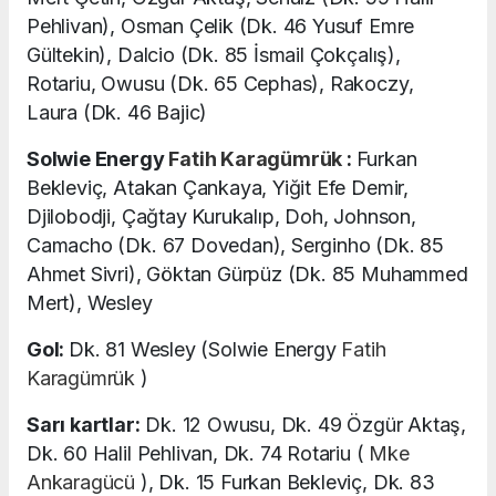
Pehlivan), Osman Çelik (Dk. 46 Yusuf Emre
Gültekin), Dalcio (Dk. 85 İsmail Çokçalış),
Rotariu, Owusu (Dk. 65 Cephas), Rakoczy,
Laura (Dk. 46 Bajic)
Solwie Energy
Fatih Karagümrük
:
Furkan
Bekleviç, Atakan Çankaya, Yiğit Efe Demir,
Djilobodji, Çağtay Kurukalıp, Doh, Johnson,
Camacho (Dk. 67 Dovedan), Serginho (Dk. 85
Ahmet Sivri), Göktan Gürpüz (Dk. 85 Muhammed
Mert), Wesley
Gol:
Dk. 81 Wesley (Solwie Energy
Fatih
Karagümrük
)
Sarı kartlar:
Dk. 12 Owusu, Dk. 49 Özgür Aktaş,
Dk. 60 Halil Pehlivan, Dk. 74 Rotariu (
Mke
Ankaragücü
), Dk. 15 Furkan Bekleviç, Dk. 83