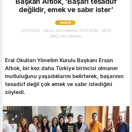
Başkan Altıok, ‘Başarı tesadüf
değildir, emek ve sabır ister’
HABER
21.07.2026 - 08:02, Güncelleme: 21.07.2026 - 08:15
2842 kez okundu.
Eral Okulları Yönetim Kurulu Başkanı Ersan
Altıok, bir kez daha Türkiye birincisi olmanın
mutluluğunu yaşadıklarını belirterek, başarının
tesadüf değil çok emek ve sabır istediğini
söyledi.