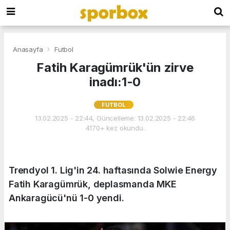
Anasayfa
Futbol
Fatih Karagümrük'ün zirve
inadı:1-0
FUTBOL
13.02.2025 - 22:44, Güncelleme: 13.02.2025 - 22:46
4170+ kez okundu.
Trendyol 1. Lig'in 24. haftasında Solwie Energy
Fatih Karagümrük, deplasmanda MKE
Ankaragücü'nü 1-0 yendi.