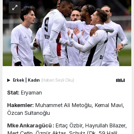
Erkek
|
Kadın
(Haberi Sesli Oku)
Stat:
Eryaman
Hakemler:
Muhammet Ali Metoğlu, Kemal Mavi,
Özcan Sultanoğlu
Mke Ankaragücü
:
Ertaç Özbir, Hayrullah Bilazer,
Mert Çetin, Özgür Aktaş, Schulz (Dk. 59 Halil