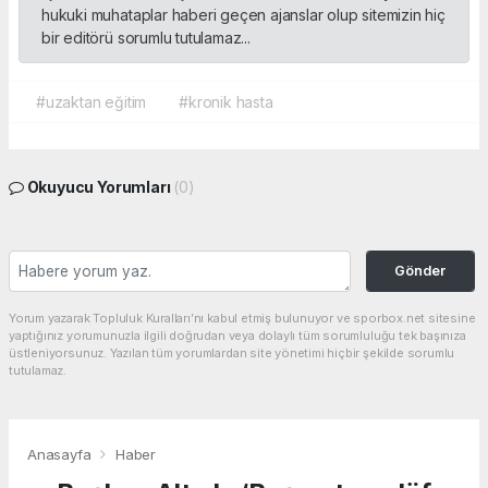
hukuki muhataplar haberi geçen ajanslar olup sitemizin hiç
bir editörü sorumlu tutulamaz...
#uzaktan eğitim
#kronik hasta
Okuyucu Yorumları
(0)
Gönder
Yorum yazarak Topluluk Kuralları’nı kabul etmiş bulunuyor ve sporbox.net sitesine
yaptığınız yorumunuzla ilgili doğrudan veya dolaylı tüm sorumluluğu tek başınıza
üstleniyorsunuz. Yazılan tüm yorumlardan site yönetimi hiçbir şekilde sorumlu
tutulamaz.
Anasayfa
Haber