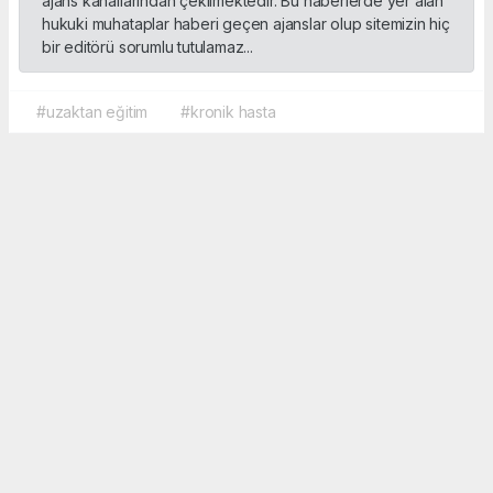
ajans kanallarından çekilmektedir. Bu haberlerde yer alan
hukuki muhataplar haberi geçen ajanslar olup sitemizin hiç
bir editörü sorumlu tutulamaz...
#uzaktan eğitim
#kronik hasta
Okuyucu Yorumları
(0)
Gönder
Yorum yazarak Topluluk Kuralları’nı kabul etmiş bulunuyor ve sporbox.net sitesine
yaptığınız yorumunuzla ilgili doğrudan veya dolaylı tüm sorumluluğu tek başınıza
üstleniyorsunuz. Yazılan tüm yorumlardan site yönetimi hiçbir şekilde sorumlu
tutulamaz.