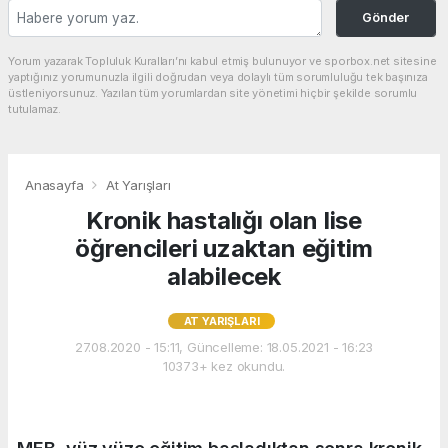
Gönder
Yorum yazarak Topluluk Kuralları’nı kabul etmiş bulunuyor ve sporbox.net sitesine
yaptığınız yorumunuzla ilgili doğrudan veya dolaylı tüm sorumluluğu tek başınıza
üstleniyorsunuz. Yazılan tüm yorumlardan site yönetimi hiçbir şekilde sorumlu
tutulamaz.
Anasayfa
At Yarışları
Kronik hastalığı olan lise
öğrencileri uzaktan eğitim
alabilecek
AT YARIŞLARI
27.08.2020 - 15:11, Güncelleme: 18.05.2021 - 16:23
10373+ kez okundu.