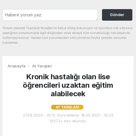
Gönder
Yorum yazarak Topluluk Kuralları’nı kabul etmiş bulunuyor ve sporbox.net sitesine
yaptığınız yorumunuzla ilgili doğrudan veya dolaylı tüm sorumluluğu tek başınıza
üstleniyorsunuz. Yazılan tüm yorumlardan site yönetimi hiçbir şekilde sorumlu
tutulamaz.
Anasayfa
At Yarışları
Kronik hastalığı olan lise
öğrencileri uzaktan eğitim
alabilecek
AT YARIŞLARI
27.08.2020 - 15:11, Güncelleme: 18.05.2021 - 16:23
10373+ kez okundu.