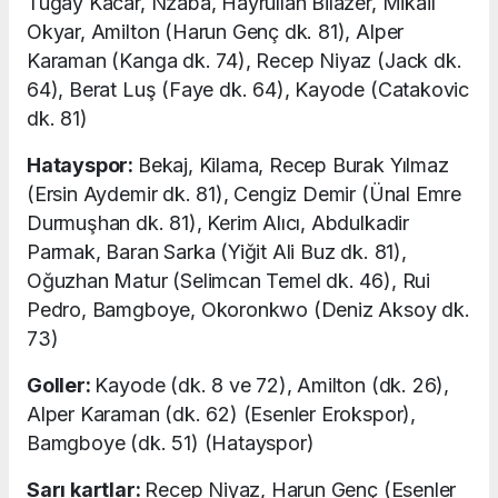
Tugay Kacar, Nzaba, Hayrullah Bilazer, Mikail
Okyar, Amilton (Harun Genç dk. 81), Alper
Karaman (Kanga dk. 74), Recep Niyaz (Jack dk.
64), Berat Luş (Faye dk. 64), Kayode (Catakovic
dk. 81)
Hatayspor:
Bekaj, Kilama, Recep Burak Yılmaz
(Ersin Aydemir dk. 81), Cengiz Demir (Ünal Emre
Durmuşhan dk. 81), Kerim Alıcı, Abdulkadir
Parmak, Baran Sarka (Yiğit Ali Buz dk. 81),
Oğuzhan Matur (Selimcan Temel dk. 46), Rui
Pedro, Bamgboye, Okoronkwo (Deniz Aksoy dk.
73)
Goller:
Kayode (dk. 8 ve 72), Amilton (dk. 26),
Alper Karaman (dk. 62) (Esenler Erokspor),
Bamgboye (dk. 51) (Hatayspor)
Sarı kartlar:
Recep Niyaz, Harun Genç (Esenler