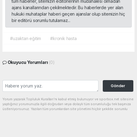
tüm haberler, sitemizin editörlerinin müdahalesi olmadan
ajans kanallarından çekilmektedir. Bu haberlerde yer alan
hukuki muhataplar haberi geçen ajanslar olup sitemizin hiç
bir editörü sorumlu tutulamaz...
#uzaktan eğitim
#kronik hasta
Okuyucu Yorumları
(0)
Gönder
Yorum yazarak Topluluk Kuralları’nı kabul etmiş bulunuyor ve sporbox.net sitesine
yaptığınız yorumunuzla ilgili doğrudan veya dolaylı tüm sorumluluğu tek başınıza
üstleniyorsunuz. Yazılan tüm yorumlardan site yönetimi hiçbir şekilde sorumlu
tutulamaz.