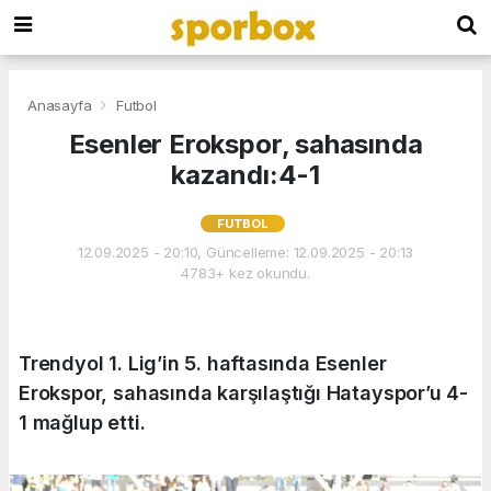
Anasayfa
Futbol
Esenler Erokspor, sahasında
kazandı:4-1
FUTBOL
12.09.2025 - 20:10, Güncelleme: 12.09.2025 - 20:13
4783+ kez okundu.
Trendyol 1. Lig’in 5. haftasında Esenler
Erokspor, sahasında karşılaştığı Hatayspor’u 4-
1 mağlup etti.