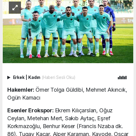
Erkek
|
Kadın
(Haberi Sesli Oku)
Hakemler:
Ömer Tolga Güldibi, Mehmet Akıncık,
Ogün Kamacı
Esenler Erokspor:
Ekrem Kılıçarslan, Oğuz
Ceylan, Metehan Mert, Sakıb Aytaç, Eşref
Korkmazoğlu, Benhur Keser (Francis Nzaba dk.
86), Tugay Kacar, Alper Karaman, Kayode, Oscar