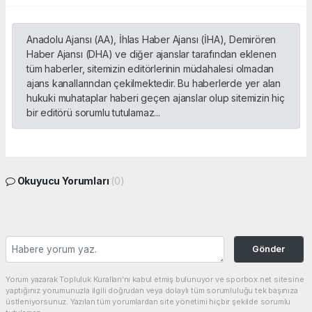
Anadolu Ajansı (AA), İhlas Haber Ajansı (İHA), Demirören
Haber Ajansı (DHA) ve diğer ajanslar tarafından eklenen
tüm haberler, sitemizin editörlerinin müdahalesi olmadan
ajans kanallarından çekilmektedir. Bu haberlerde yer alan
hukuki muhataplar haberi geçen ajanslar olup sitemizin hiç
bir editörü sorumlu tutulamaz...
Okuyucu Yorumları
(0)
Gönder
Yorum yazarak Topluluk Kuralları’nı kabul etmiş bulunuyor ve sporbox.net sitesine
yaptığınız yorumunuzla ilgili doğrudan veya dolaylı tüm sorumluluğu tek başınıza
üstleniyorsunuz. Yazılan tüm yorumlardan site yönetimi hiçbir şekilde sorumlu