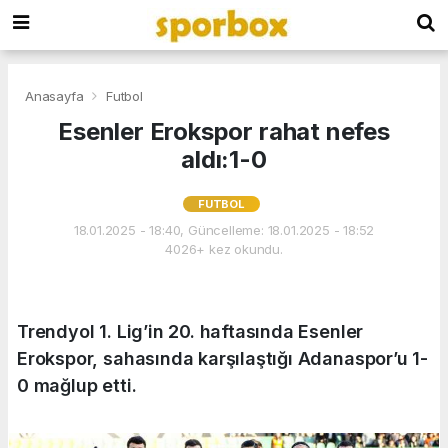
Anasayfa
Futbol
Esenler Erokspor rahat nefes
aldı:1-0
FUTBOL
18.01.2025 - 18:40, Güncelleme: 18.01.2025 - 18:52
4026+ kez okundu.
Trendyol 1. Lig’in 20. haftasında Esenler
Erokspor, sahasında karşılaştığı Adanaspor’u 1-
0 mağlup etti.