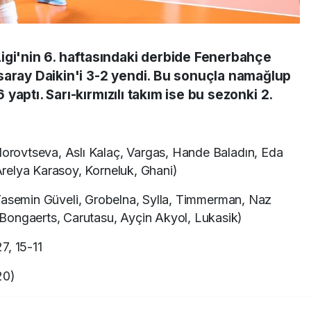
igi'nin 6. haftasındaki derbide Fenerbahçe
saray Daikin'i 3-2 yendi. Bu sonuçla namağlup
6 yaptı. Sarı-kırmızılı takım ise bu sezonki 2.
dorovtseva, Aslı Kalaç, Vargas, Hande Baladın, Eda
relya Karasoy, Korneluk, Ghani)
 Yasemin Güveli, Grobelna, Sylla, Timmerman, Naz
Bongaerts, Carutasu, Ayçin Akyol, Lukasik)
7, 15-11
20)