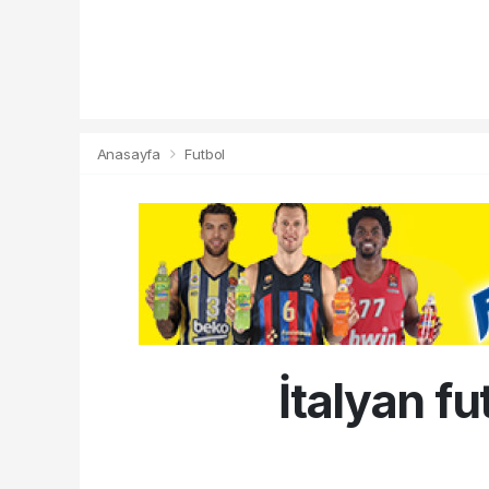
Anasayfa
Futbol
İtalyan f