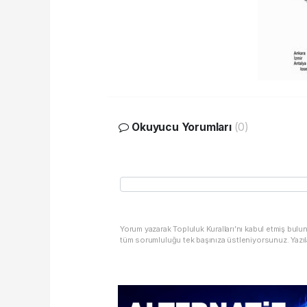
Okuyucu Yorumları
(0)
Yorum yazarak Topluluk Kuralları’nı kabul etmiş bulu
tüm sorumluluğu tek başınıza üstleniyorsunuz. Yazıl