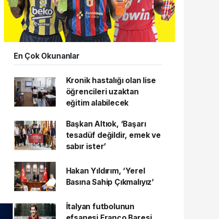
En Çok Okunanlar
Kronik hastalığı olan lise
öğrencileri uzaktan
eğitim alabilecek
Başkan Altıok, ‘Başarı
tesadüf değildir, emek ve
sabır ister’
Hakan Yıldırım, ‘Yerel
Basına Sahip Çıkmalıyız’
İtalyan futbolunun
efsanesi Franco Baresi,