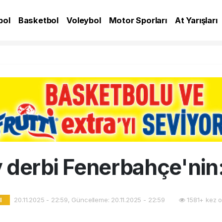
bol
Basketbol
Voleybol
Motor Sporları
At Yarışları
A
 derbi Fenerbahçe'nin
20.11.2025 - 22:59, Güncelleme: 20.11.2025 - 22:59
1581+ kez 
l