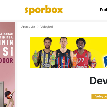
Fut
NB
Anasayfa
Voleybol
Dev
Voleybo