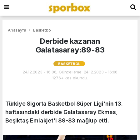
Anasayfa
Basketbol
Derbide kazanan
Galatasaray:89-83
BASKETBOL
24.12.2023 - 16:06, Güncelleme: 24.12.2023 - 16:06
1276+ kez okundu.
Türkiye Sigorta Basketbol Süper Ligi'nin 13.
haftasındaki derbide Galatasaray Ekmas,
Beşiktaş Emlakjet'i 89-83 mağlup etti.