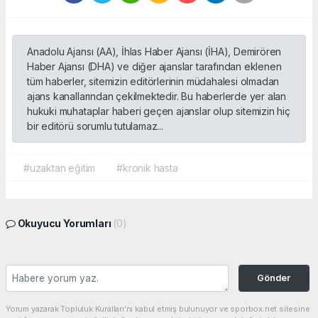
Anadolu Ajansı (AA), İhlas Haber Ajansı (İHA), Demirören
Haber Ajansı (DHA) ve diğer ajanslar tarafından eklenen
tüm haberler, sitemizin editörlerinin müdahalesi olmadan
ajans kanallarından çekilmektedir. Bu haberlerde yer alan
hukuki muhataplar haberi geçen ajanslar olup sitemizin hiç
bir editörü sorumlu tutulamaz...
#uzaktan eğitim
#kronik hasta
Okuyucu Yorumları
(0)
Gönder
Yorum yazarak Topluluk Kuralları’nı kabul etmiş bulunuyor ve sporbox.net sitesine