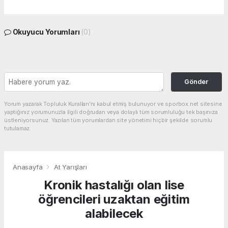
Okuyucu Yorumları
(0)
Gönder
Yorum yazarak Topluluk Kuralları’nı kabul etmiş bulunuyor ve sporbox.net sitesine
yaptığınız yorumunuzla ilgili doğrudan veya dolaylı tüm sorumluluğu tek başınıza
üstleniyorsunuz. Yazılan tüm yorumlardan site yönetimi hiçbir şekilde sorumlu
tutulamaz.
Anasayfa
At Yarışları
Kronik hastalığı olan lise
öğrencileri uzaktan eğitim
alabilecek