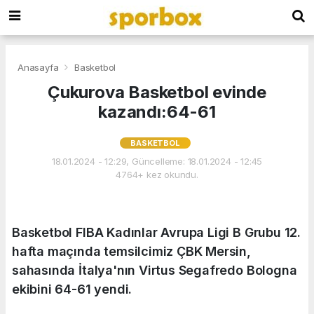
Anasayfa
Basketbol
Çukurova Basketbol evinde
kazandı:64-61
BASKETBOL
18.01.2024 - 12:29, Güncelleme: 18.01.2024 - 12:45
4764+ kez okundu.
Basketbol FIBA Kadınlar Avrupa Ligi B Grubu 12.
hafta maçında temsilcimiz ÇBK Mersin,
sahasında İtalya'nın Virtus Segafredo Bologna
ekibini 64-61 yendi.