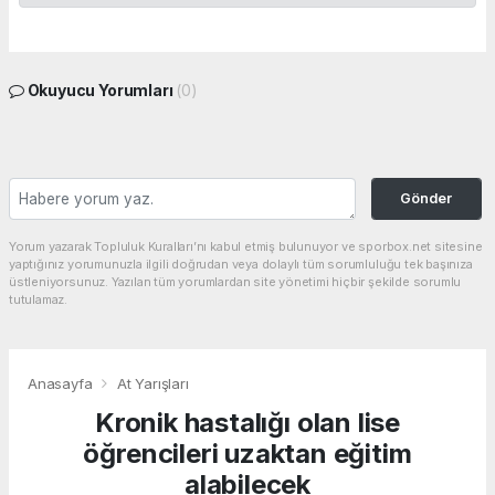
Okuyucu Yorumları
(0)
Gönder
Yorum yazarak Topluluk Kuralları’nı kabul etmiş bulunuyor ve sporbox.net sitesine
yaptığınız yorumunuzla ilgili doğrudan veya dolaylı tüm sorumluluğu tek başınıza
üstleniyorsunuz. Yazılan tüm yorumlardan site yönetimi hiçbir şekilde sorumlu
tutulamaz.
Anasayfa
At Yarışları
Kronik hastalığı olan lise
öğrencileri uzaktan eğitim
alabilecek