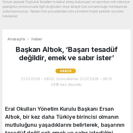
Yorum yazarak Topluluk Kuralları’nı kabul etmiş bulunuyor ve sporbox.net sitesine
yaptığınız yorumunuzla ilgili doğrudan veya dolaylı tüm sorumluluğu tek başınıza
üstleniyorsunuz. Yazılan tüm yorumlardan site yönetimi hiçbir şekilde sorumlu
tutulamaz.
Anasayfa
Haber
Başkan Altıok, ‘Başarı tesadüf
değildir, emek ve sabır ister’
HABER
21.07.2026 - 08:02, Güncelleme: 21.07.2026 - 08:15
2918 kez okundu.
Eral Okulları Yönetim Kurulu Başkanı Ersan
Altıok, bir kez daha Türkiye birincisi olmanın
mutluluğunu yaşadıklarını belirterek, başarının
tesadüf değil çok emek ve sabır istediğini