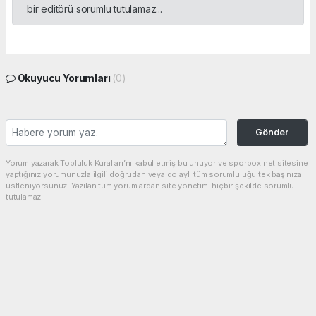
bir editörü sorumlu tutulamaz...
Okuyucu Yorumları
(0)
Gönder
Yorum yazarak Topluluk Kuralları’nı kabul etmiş bulunuyor ve sporbox.net sitesine
yaptığınız yorumunuzla ilgili doğrudan veya dolaylı tüm sorumluluğu tek başınıza
üstleniyorsunuz. Yazılan tüm yorumlardan site yönetimi hiçbir şekilde sorumlu
tutulamaz.
Anasayfa
At Yarışları
Kronik hastalığı olan lise
öğrencileri uzaktan eğitim
alabilecek