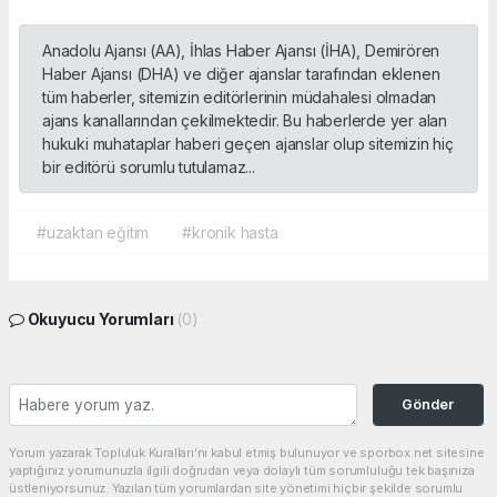
Anadolu Ajansı (AA), İhlas Haber Ajansı (İHA), Demirören
Haber Ajansı (DHA) ve diğer ajanslar tarafından eklenen
tüm haberler, sitemizin editörlerinin müdahalesi olmadan
ajans kanallarından çekilmektedir. Bu haberlerde yer alan
hukuki muhataplar haberi geçen ajanslar olup sitemizin hiç
bir editörü sorumlu tutulamaz...
#uzaktan eğitim
#kronik hasta
Okuyucu Yorumları
(0)
Gönder
Yorum yazarak Topluluk Kuralları’nı kabul etmiş bulunuyor ve sporbox.net sitesine
yaptığınız yorumunuzla ilgili doğrudan veya dolaylı tüm sorumluluğu tek başınıza
üstleniyorsunuz. Yazılan tüm yorumlardan site yönetimi hiçbir şekilde sorumlu