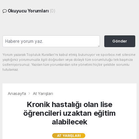
Okuyucu Yorumları
(0)
Gönder
Yorum yazarak Topluluk Kuralları’nı kabul etmiş bulunuyor ve sporbox.net sitesine
yaptığınız yorumunuzla ilgili doğrudan veya dolaylı tüm sorumluluğu tek başınıza
üstleniyorsunuz. Yazılan tüm yorumlardan site yönetimi hiçbir şekilde sorumlu
tutulamaz.
Anasayfa
At Yarışları
Kronik hastalığı olan lise
öğrencileri uzaktan eğitim
alabilecek
AT YARIŞLARI