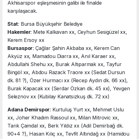
Akhisarspor eşleşmesinin galibi ile finalde
karşılaşacak.
Stat
: Bursa Büyükşehir Belediye
Hakemler
: Mete Kalkavan xx, Ceyhun Sesigüzel xx,
Kerem Ersoy xx
Bursaspor
: Çağlar Şahin Akbaba xx, Kerem Can
Akyüz xx, Mamadou Diarra xx, Anıl Karaer xx,
Abdullahi Shehu xx, Burak Altıparmak xx, Tayfur
Bingöl xx, Abdou Razack Traore xx (Sedat Dursun
dk. 81 ?), Özer Hurmacı xx (Recep Aydın dk. 66 xx),
Burak Kapacak xx (Serdar Özkan dk. 45 xx), Yevgen
Seleznov xx (Kubilay Kanatsızkuş dk. 72 xx)
Adana Demirspor
: Kurtuluş Yurt xx, Mehmet Uslu
xx, Joher Khadım Rassoul xx, Milan Mitrovic xx,
Tarık Çamdal xx, Berk Yıldız xx (Adil Demirbağ dk.
90+4 ?), Hasan Kılıç xx, Tevfit Altındağ xx (Hamidou