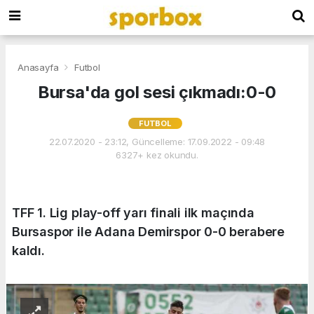
Anasayfa
Futbol
Bursa'da gol sesi çıkmadı:0-0
FUTBOL
22.07.2020 - 23:12, Güncelleme: 17.09.2022 - 09:48
6327+ kez okundu.
TFF 1. Lig play-off yarı finali ilk maçında
Bursaspor ile Adana Demirspor 0-0 berabere
kaldı.