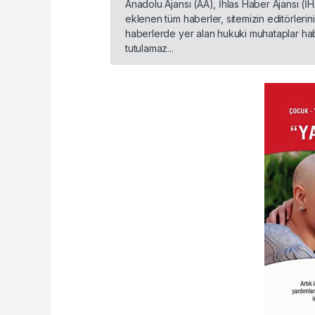
Anadolu Ajansı (AA), İhlas Haber Ajansı (İ
eklenen tüm haberler, sitemizin editörleri
haberlerde yer alan hukuki muhataplar habe
tutulamaz...