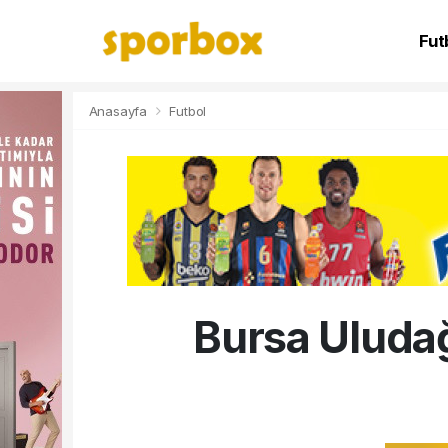
Fut
NB
Anasayfa
Futbol
Bursa Uluda