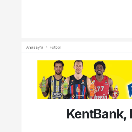
Anasayfa
Futbol
KentBank, 