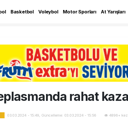
bol
Basketbol
Voleybol
Motor Sporları
At Yarışları
A
eplasmanda rahat kaz
03.03.2024 - 15:49, Güncelleme: 03.03.2024 - 15:56
4896+ kez
l