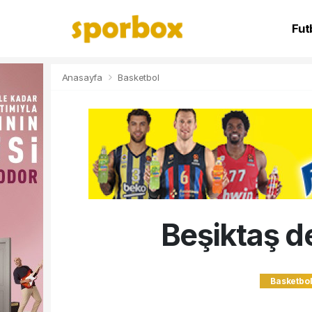
Fut
NB
Anasayfa
Basketbol
Beşiktaş d
Basketbo