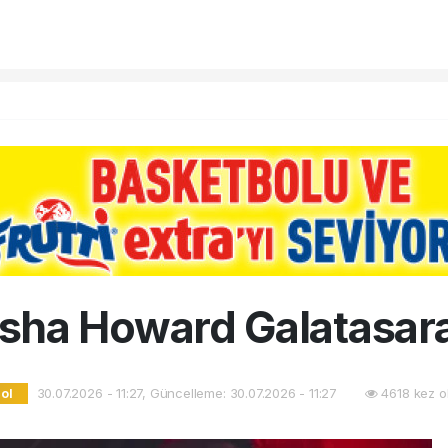
sha Howard Galatasar
30.07.2026 - 11:27, Güncelleme: 30.07.2026 - 11:27
4618 kez o
ol