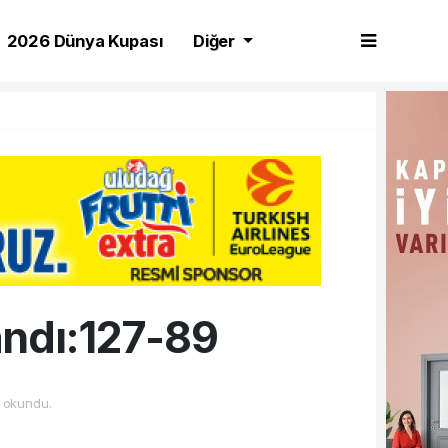
2026 Dünya Kupası
Diğer
andı:127-89
 okundu.