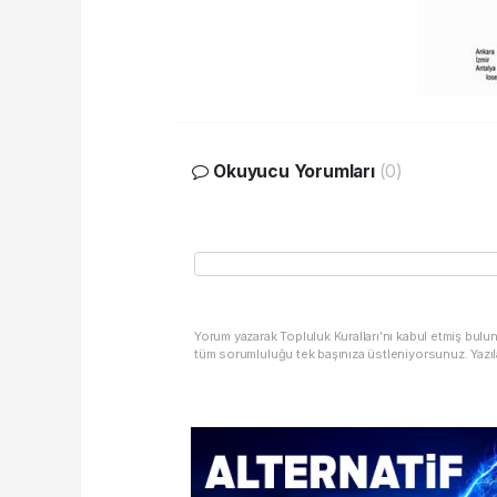
Okuyucu Yorumları
(0)
Yorum yazarak Topluluk Kuralları’nı kabul etmiş bulu
tüm sorumluluğu tek başınıza üstleniyorsunuz. Yazıl