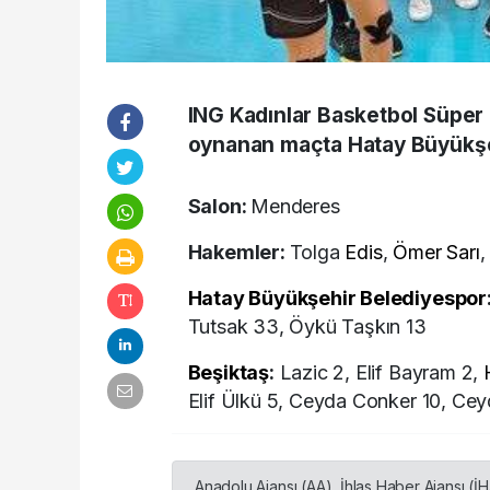
ING Kadınlar Basketbol Süper 
oynanan maçta Hatay Büyükşe
Salon:
Menderes
Hakemler:
Tolga
Edis
,
Ömer Sarı
,
Hatay
Büyükşehir Belediyespor
Tutsak 33, Öykü Taşkın 13
Beşiktaş
:
Lazic 2, Elif Bayram 2,
Elif Ülkü 5, Ceyda Conker 10, Cey
Anadolu Ajansı (AA), İhlas Haber Ajansı (İ