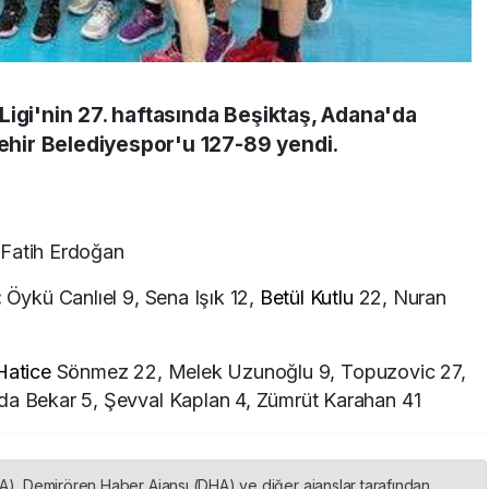
Ligi'nin 27. haftasında Beşiktaş, Adana'da
hir Belediyespor'u 127-89 yendi.
 Fatih Erdoğan
:
Öykü Canlıel 9, Sena Işık 12,
Betül Kutlu
22, Nuran
Hatice
Sönmez 22, Melek Uzunoğlu 9, Topuzovic 27,
da Bekar 5, Şevval Kaplan 4, Zümrüt Karahan 41
HA), Demirören Haber Ajansı (DHA) ve diğer ajanslar tarafından