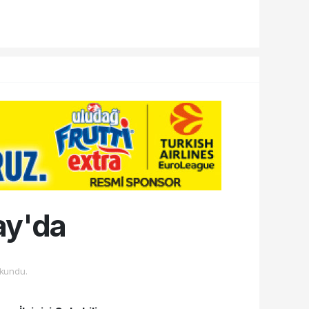
ay'da
kundu.