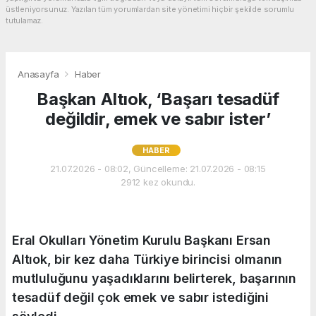
üstleniyorsunuz. Yazılan tüm yorumlardan site yönetimi hiçbir şekilde sorumlu
tutulamaz.
Anasayfa
Haber
Başkan Altıok, ‘Başarı tesadüf
değildir, emek ve sabır ister’
HABER
21.07.2026 - 08:02, Güncelleme: 21.07.2026 - 08:15
2912 kez okundu.
Eral Okulları Yönetim Kurulu Başkanı Ersan
Altıok, bir kez daha Türkiye birincisi olmanın
mutluluğunu yaşadıklarını belirterek, başarının
tesadüf değil çok emek ve sabır istediğini