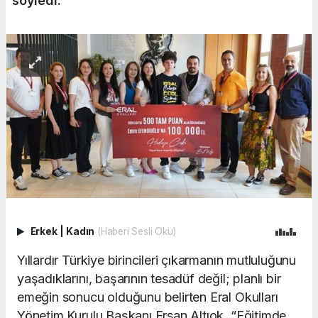
söyledi.
Erkek
|
Kadın
(Haberi Sesli Oku)
Yıllardır Türkiye birincileri çıkarmanın mutluluğunu
yaşadıklarını, başarının tesadüf değil; planlı bir
emeğin sonucu olduğunu belirten Eral Okulları
Yönetim Kurulu Başkanı Ersan Altıok, “Eğitimde