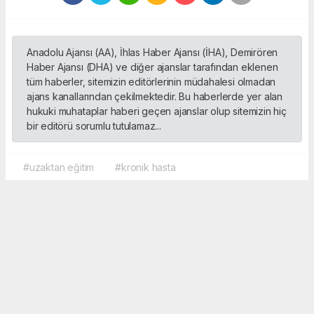
Anadolu Ajansı (AA), İhlas Haber Ajansı (İHA), Demirören
Haber Ajansı (DHA) ve diğer ajanslar tarafından eklenen
tüm haberler, sitemizin editörlerinin müdahalesi olmadan
ajans kanallarından çekilmektedir. Bu haberlerde yer alan
hukuki muhataplar haberi geçen ajanslar olup sitemizin hiç
bir editörü sorumlu tutulamaz...
#uzaktan eğitim
#kronik hasta
Okuyucu Yorumları
(0)
Gönder
Yorum yazarak Topluluk Kuralları’nı kabul etmiş bulunuyor ve sporbox.net sitesine