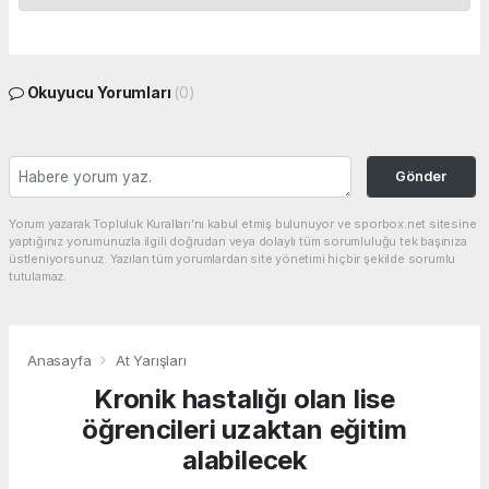
Okuyucu Yorumları
(0)
Gönder
Yorum yazarak Topluluk Kuralları’nı kabul etmiş bulunuyor ve sporbox.net sitesine
yaptığınız yorumunuzla ilgili doğrudan veya dolaylı tüm sorumluluğu tek başınıza
üstleniyorsunuz. Yazılan tüm yorumlardan site yönetimi hiçbir şekilde sorumlu
tutulamaz.
Anasayfa
At Yarışları
Kronik hastalığı olan lise
öğrencileri uzaktan eğitim
alabilecek