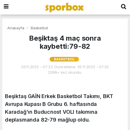
Anasayfa
Basketbol
Beşiktaş 4 maç sonra
kaybetti:79-82
BASKETBOL
05.11.2025 - 07:37, Güncelleme: 05.11.2025 - 07:52
2086+ kez okundu.
Beşiktaş GAİN Erkek Basketbol Takımı, BKT
Avrupa Kupası B Grubu 6. haftasında
Karadağ'ın Buducnost VOLI takımına
deplasmanda 82-79 mağlup oldu.