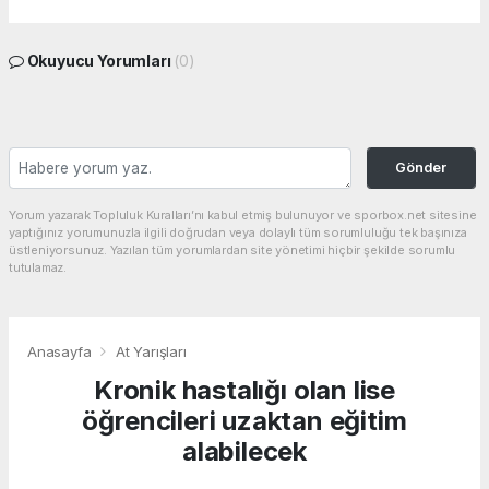
Okuyucu Yorumları
(0)
Gönder
Yorum yazarak Topluluk Kuralları’nı kabul etmiş bulunuyor ve sporbox.net sitesine
yaptığınız yorumunuzla ilgili doğrudan veya dolaylı tüm sorumluluğu tek başınıza
üstleniyorsunuz. Yazılan tüm yorumlardan site yönetimi hiçbir şekilde sorumlu
tutulamaz.
Anasayfa
At Yarışları
Kronik hastalığı olan lise
öğrencileri uzaktan eğitim
alabilecek