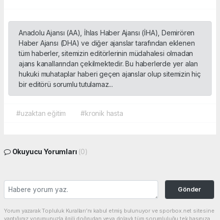
Anadolu Ajansı (AA), İhlas Haber Ajansı (İHA), Demirören
Haber Ajansı (DHA) ve diğer ajanslar tarafından eklenen
tüm haberler, sitemizin editörlerinin müdahalesi olmadan
ajans kanallarından çekilmektedir. Bu haberlerde yer alan
hukuki muhataplar haberi geçen ajanslar olup sitemizin hiç
bir editörü sorumlu tutulamaz...
#uzaktan eğitim
#kronik hasta
Okuyucu Yorumları
(0)
Gönder
Yorum yazarak Topluluk Kuralları’nı kabul etmiş bulunuyor ve sporbox.net sitesine
yaptığınız yorumunuzla ilgili doğrudan veya dolaylı tüm sorumluluğu tek başınıza