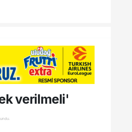
k verilmeli'
undu.