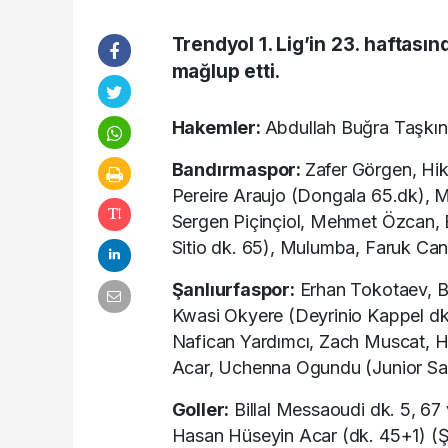
Trendyol 1. Lig’in 23. haftası
mağlup etti.
Hakemler:
Abdullah Buğra Taşkı
Bandırmaspor:
Zafer Görgen, Hik
Pereire Araujo (Dongala 65.dk), 
Sergen Piçinçiol, Mehmet Özcan, 
Sitio dk. 65), Mulumba, Faruk Ca
Şanlıurfaspor:
Erhan Tokotaev, B
Kwasi Okyere (Deyrinio Kappel dk
Nafican Yardımcı, Zach Muscat, Ha
Acar, Uchenna Ogundu (Junior S
Goller:
Billal Messaoudi dk. 5, 67
Hasan Hüseyin Acar (dk. 45+1) (Ş