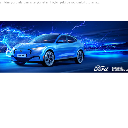
an tüm yorumlardan site yönetimi hiçbir şekilde sorumlu tutulamaz.