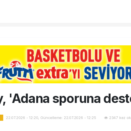
, 'Adana sporuna deste
22.07.2026 - 12:20, Güncelleme: 22.07.2026 - 12:25
2347 kez ok