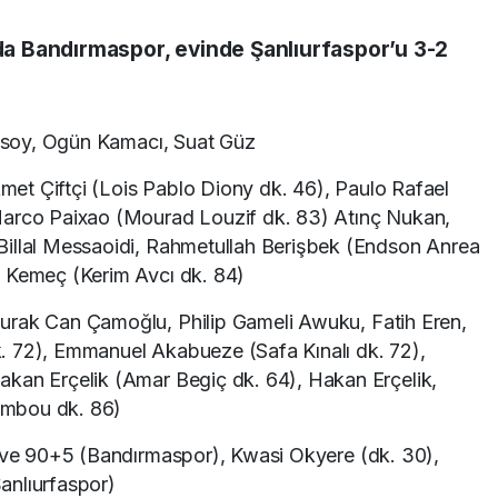
nda Bandırmaspor, evinde Şanlıurfaspor’u 3-2
nsoy, Ogün Kamacı, Suat Güz
met Çiftçi (Lois Pablo Diony dk. 46), Paulo Rafael
Marco Paixao (Mourad Louzif dk. 83) Atınç Nukan,
Billal Messaoidi, Rahmetullah Berişbek (Endson Anrea
n Kemeç (Kerim Avcı dk. 84)
urak Can Çamoğlu, Philip Gameli Awuku, Fatih Eren,
. 72), Emmanuel Akabueze (Safa Kınalı dk. 72),
kan Erçelik (Amar Begiç dk. 64), Hakan Erçelik,
ambou dk. 86)
 ve 90+5 (Bandırmaspor), Kwasi Okyere (dk. 30),
anlıurfaspor)