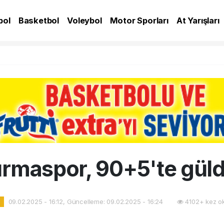
bol
Basketbol
Voleybol
Motor Sporları
At Yarışları
A
rmaspor, 90+5'te gül
09.02.2025 - 16:12, Güncelleme: 09.02.2025 - 16:24
4102+ kez o