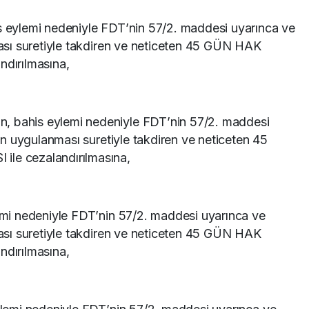
eylemi nedeniyle FDT’nin 57/2. maddesi uyarınca ve
sı suretiyle takdiren ve neticeten 45 GÜN HAK
dırılmasına,
ahis eylemi nedeniyle FDT’nin 57/2. maddesi
n uygulanması suretiyle takdiren ve neticeten 45
e cezalandırılmasına,
i nedeniyle FDT’nin 57/2. maddesi uyarınca ve
sı suretiyle takdiren ve neticeten 45 GÜN HAK
dırılmasına,