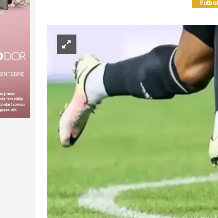
Futbo