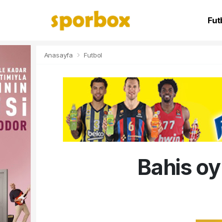
Fut
NB
Anasayfa
Futbol
Bahis oy