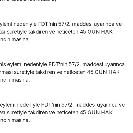
lemi nedeniyle FDT’nin 57/2. maddesi uyarınca ve
sı suretiyle takdiren ve neticeten 45 GÜN HAK
dırılmasına,
s eylemi nedeniyle FDT’nin 57/2. maddesi uyarınca
nması suretiyle takdiren ve neticeten 45 GÜN HAK
dırılmasına,
ylemi nedeniyle FDT’nin 57/2. maddesi uyarınca ve
sı suretiyle takdiren ve neticeten 45 GÜN HAK
dırılmasına,