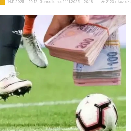
14.11.2025 - 20:12, Güncelleme: 14.11.2025 - 20:18
2123+ kez ok
l