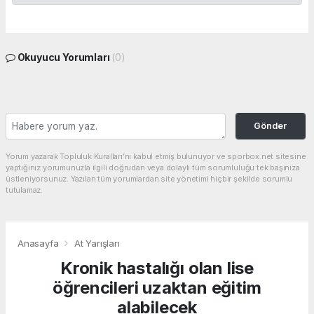
Okuyucu Yorumları
(0)
Gönder
Yorum yazarak Topluluk Kuralları’nı kabul etmiş bulunuyor ve sporbox.net sitesine
yaptığınız yorumunuzla ilgili doğrudan veya dolaylı tüm sorumluluğu tek başınıza
üstleniyorsunuz. Yazılan tüm yorumlardan site yönetimi hiçbir şekilde sorumlu
tutulamaz.
Anasayfa
At Yarışları
Kronik hastalığı olan lise
öğrencileri uzaktan eğitim
alabilecek