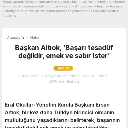
Yorum yazarak Topluluk Kuralları’nı kabul etmiş bulunuyor ve sporbox.net sitesine
yaptığınız yorumunuzla ilgili doğrudan veya dolaylı tüm sorumluluğu tek başınıza
üstleniyorsunuz. Yazılan tüm yorumlardan site yönetimi hiçbir şekilde sorumlu
tutulamaz.
Anasayfa
Haber
Başkan Altıok, ‘Başarı tesadüf
değildir, emek ve sabır ister’
HABER
21.07.2026 - 08:02, Güncelleme: 21.07.2026 - 08:15
2906 kez okundu.
Eral Okulları Yönetim Kurulu Başkanı Ersan
Altıok, bir kez daha Türkiye birincisi olmanın
mutluluğunu yaşadıklarını belirterek, başarının
tesadüf değil çok emek ve sabır istediğini