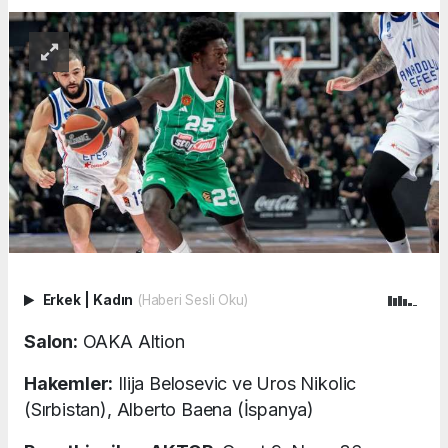
Erkek
|
Kadın
(Haberi Sesli Oku)
Salon:
OAKA Altion
Hakemler:
Ilija Belosevic ve Uros Nikolic
(Sırbistan), Alberto Baena (İspanya)