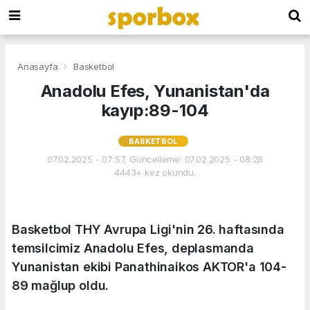
Anasayfa
Basketbol
Anadolu Efes, Yunanistan'da
kayıp:89-104
BASKETBOL
07.02.2025 - 07:57, Güncelleme: 07.02.2025 - 08:28
4443+ kez okundu.
Basketbol THY Avrupa Ligi'nin 26. haftasında
temsilcimiz Anadolu Efes, deplasmanda
Yunanistan ekibi Panathinaikos AKTOR'a 104-
89 mağlup oldu.