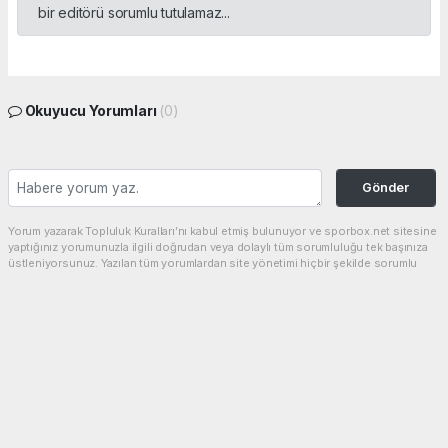
bir editörü sorumlu tutulamaz...
Okuyucu Yorumları
(0)
Gönder
Yorum yazarak Topluluk Kuralları’nı kabul etmiş bulunuyor ve sporbox.net sitesine
yaptığınız yorumunuzla ilgili doğrudan veya dolaylı tüm sorumluluğu tek başınıza
üstleniyorsunuz. Yazılan tüm yorumlardan site yönetimi hiçbir şekilde sorumlu
tutulamaz.
haber paketi
haber scripti
haber yazılımı
Tüm hakları saklı tutulmaktadır.Copyright 2026©
Haber Yazılımı:
Web Aksiyon ®