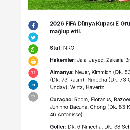
2026 FIFA Dünya Kupası E Gru
mağlup etti.
Stat:
NRG
Hakemler:
Jalal Jayed, Zakaria B
Almanya:
Neuer, Kimmich (Dk. 83
(Dk. 73 Raum), Nmecha (Dk. 73 Go
Undav), Wirtz, Havertz
Curaçao:
Room, Floranus, Bazoer
Juninho Bacuna, Chong (Dk. 83 Ka
46 Antonisse)
Goller:
Dk. 6 Nmecha, Dk. 38 Schl