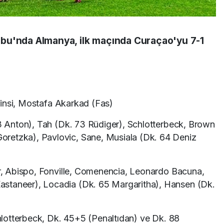
bu'nda Almanya, ilk maçında Curaçao'yu 7-1
rinsi, Mostafa Akarkad (Fas)
 Anton), Tah (Dk. 73 Rüdiger), Schlotterbeck, Brown
retzka), Pavlovic, Sane, Musiala (Dk. 64 Deniz
, Abispo, Fonville, Comenencia, Leonardo Bacuna,
staneer), Locadia (Dk. 65 Margaritha), Hansen (Dk.
otterbeck, Dk. 45+5 (Penaltıdan) ve Dk. 88