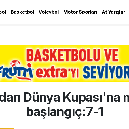
bol
Basketbol
Voleybol
Motor Sporları
At Yarışları
A
dan Dünya Kupası'na
başlangıç:7-1