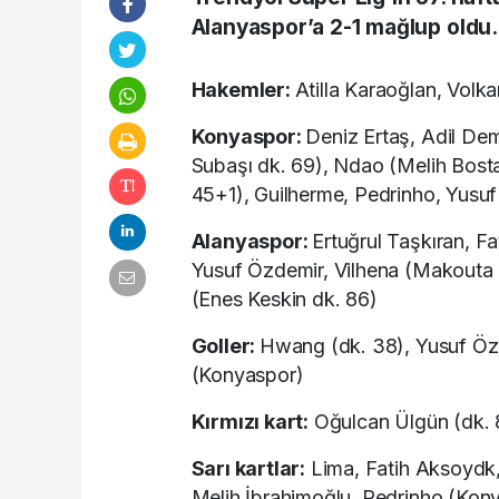
Alanyaspor’a 2-1 mağlup oldu.
Hakemler:
Atilla Karaoğlan, Vol
Konyaspor:
Deniz Ertaş, Adil Dem
Subaşı dk. 69), Ndao (Melih Bosta
45+1), Guilherme, Pedrinho, Yusu
Alanyaspor:
Ertuğrul Taşkıran, Fa
Yusuf Özdemir, Vilhena (Makouta 
(Enes Keskin dk. 86)
Goller:
Hwang (dk. 38), Yusuf Özd
(Konyaspor)
Kırmızı kart:
Oğulcan Ülgün (dk. 
Sarı kartlar:
Lima, Fatih Aksoydk, 
Melih İbrahimoğlu, Pedrinho (Kon