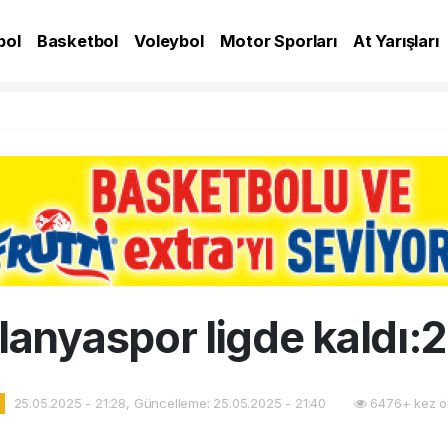
bol
Basketbol
Voleybol
Motor Sporları
At Yarışları
A
lanyaspor ligde kaldı:2
25.05.2025 - 21:28, Güncelleme: 25.05.2025 - 21:40
6476+ kez o