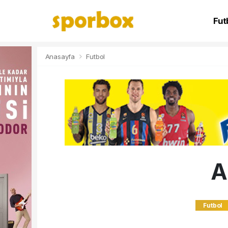
Fut
NB
Anasayfa
Futbol
A
Futbol