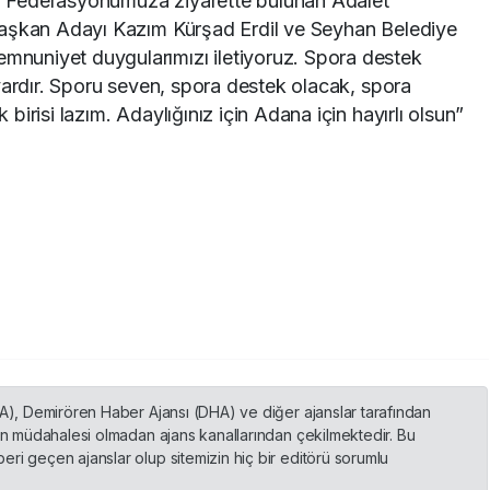
 Federasyonumuza ziyarette bulunan Adalet
Başkan Adayı Kazım Kürşad Erdil ve Seyhan Belediye
uniyet duygularımızı iletiyoruz. Spora destek
vardır. Sporu seven, spora destek olacak, spora
irisi lazım. Adaylığınız için Adana için hayırlı olsun”
HA), Demirören Haber Ajansı (DHA) ve diğer ajanslar tarafından
nin müdahalesi olmadan ajans kanallarından çekilmektedir. Bu
ri geçen ajanslar olup sitemizin hiç bir editörü sorumlu