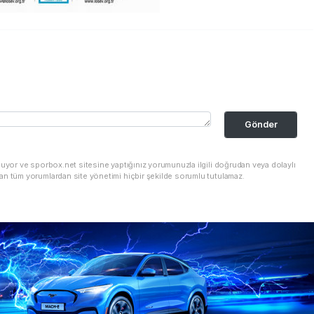
Gönder
nuyor ve sporbox.net sitesine yaptığınız yorumunuzla ilgili doğrudan veya dolaylı
an tüm yorumlardan site yönetimi hiçbir şekilde sorumlu tutulamaz.