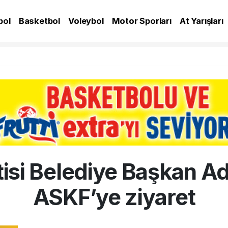
bol
Basketbol
Voleybol
Motor Sporları
At Yarışları
A
tisi Belediye Başkan A
ASKF’ye ziyaret