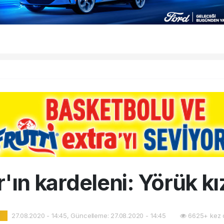
'ın kardeleni: Yörük k
27.08.2020 - 14:45, Güncelleme: 27.08.2020 - 14:45
6625+ kez 