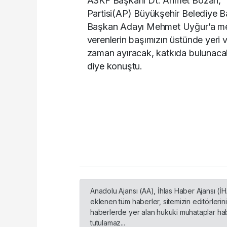
ASKF Başkanı Dt. Ahmet Bozan, “
Partisi(AP) Büyükşehir Belediye 
Başkan Adayı Mehmet Uyğur’a memn
verenlerin başımızın üstünde yeri 
zaman ayıracak, katkıda bulunacak b
diye konuştu.
Anadolu Ajansı (AA), İhlas Haber Ajansı (İ
eklenen tüm haberler, sitemizin editörleri
haberlerde yer alan hukuki muhataplar habe
tutulamaz...