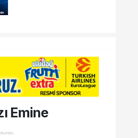
ızı Emine
okundu.