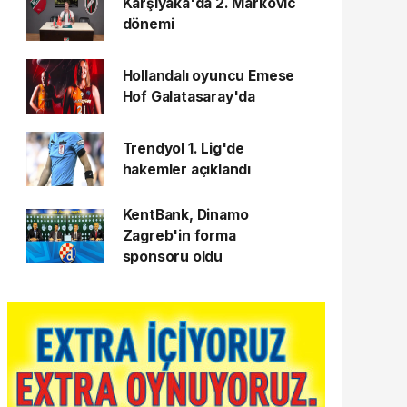
Karşıyaka'da 2. Markovic
dönemi
Hollandalı oyuncu Emese
Hof Galatasaray'da
Trendyol 1. Lig'de
hakemler açıklandı
KentBank, Dinamo
Zagreb'in forma
sponsoru oldu