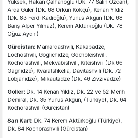
Yüksek, Hakan Çalhanoğlu (Dk. 77 Salih Özcan),
Arda Güler (Dk. 68 Orkun Kökçü), Kenan Yıldız
(Dk. 83 Ferdi Kadıoğlu), Yunus Akgün (Dk. 68
Barış Alper Yılmaz), Kerem Aktürkoğlu (Dk. 78
Oğuz Aydın)
Gürcistan:
Mamardashvili, Kakabadze,
Lochoshvili, Goglichidze, Gocholeishvili,
Kochorashvili, Mekvabishvili, Kiteishvili (Dk 66
Gagnidze), Kvaratshkelia, Davitashvili (Dk. 72
Lobjanidze), Mikautadze (Dk. 46 Zivzivadze)
Goller:
Dk. 14 Kenan Yıldız, Dk. 22 ve 52 Merih
Demiral, Dk. 35 Yunus Akgün, (Türkiye), Dk. 64
Kochorashvili (Gürcistan)
Sarı Kart:
Dk. 74 Kerem Aktürkoğlu (Türkiye),
Dk. 84 Kochorashvili (Gürcistan)