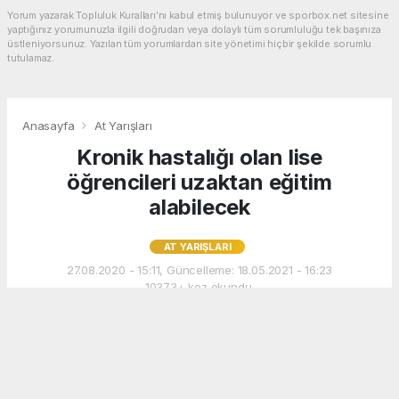
Yorum yazarak Topluluk Kuralları’nı kabul etmiş bulunuyor ve sporbox.net sitesine
yaptığınız yorumunuzla ilgili doğrudan veya dolaylı tüm sorumluluğu tek başınıza
üstleniyorsunuz. Yazılan tüm yorumlardan site yönetimi hiçbir şekilde sorumlu
tutulamaz.
Anasayfa
At Yarışları
Kronik hastalığı olan lise
öğrencileri uzaktan eğitim
alabilecek
AT YARIŞLARI
27.08.2020 - 15:11, Güncelleme: 18.05.2021 - 16:23
10373+ kez okundu.
MEB, yüz yüze eğitim başladıktan sonra kronik
hastalığı olan lise öğrencilerinin eğitim