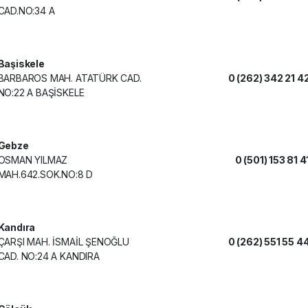
CAD.NO:34 A
Başiskele
BARBAROS MAH. ATATÜRK CAD.
0 (262) 342 21 4
NO:22 A BAŞİSKELE
Gebze
OSMAN YILMAZ
0 (501) 153 81 4
MAH.642.SOK.NO:8 D
Kandıra
ÇARŞI MAH. İSMAİL ŞENOĞLU
0 (262) 551 55 4
CAD. NO:24 A KANDIRA