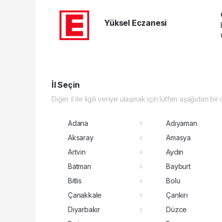
Yüksel Eczanesi
İl Seçin
Diğer il ile ilgili veriye ulaşmak için lütfen aşağıdan bir 
Adana
Adıyaman
Aksaray
Amasya
Artvin
Aydın
Batman
Bayburt
Bitlis
Bolu
Çanakkale
Çankırı
Diyarbakır
Düzce