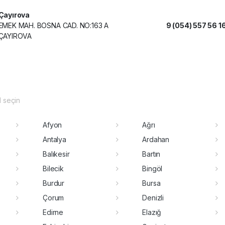
Çayırova
EMEK MAH. BOSNA CAD. NO:163 A
9 (054) 557 56 1
ÇAYIROVA
il seçin
Afyon
Ağrı
Antalya
Ardahan
Balıkesir
Bartın
Bilecik
Bingöl
Burdur
Bursa
Çorum
Denizli
Edirne
Elazığ