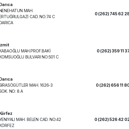
Darıca
NENEHATUN MAH.
0 (262) 745 62 2
ERTUĞRULGAZİ CAD. NO:74 C
DARICA
İzmit
KABAOĞLU MAH.PROF.BAKİ
0 (262) 359 11 3
KOMSUOĞLU BULVARI NO:501 C
Darıca
SIRASÖGÜTLER MAH. 1626-3
0 (262) 656 11 8
SOK. NO: 8 A
Körfez
YENIYALI MAH. BELEN CAD. NO:42
0 (262) 526 42 0
KÖRFEZ