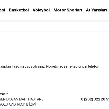
bol
Basketbol
Voleybol
Motor Sporları
At Yarışları
A
ağıdan il seçimi yapabilirsiniz. Nöbetçi eczene teyidi için telefon
İzmit
YENIDOGAN MAH. HASTANE
0 (262) 322 26 5
YOLU CAD. NO:11 B İZMİT