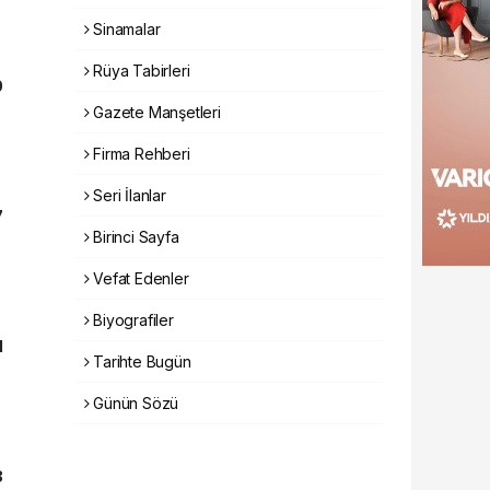
Sinamalar
Rüya Tabirleri
0
Gazete Manşetleri
Firma Rehberi
Seri İlanlar
7
Birinci Sayfa
Vefat Edenler
Biyografiler
1
Tarihte Bugün
Günün Sözü
3