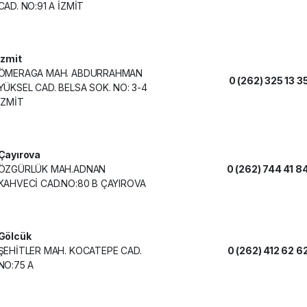
CAD. NO:91 A İZMİT
İzmit
ÖMERAGA MAH. ABDURRAHMAN
0 (262) 325 13 3
YÜKSEL CAD. BELSA SOK. NO: 3-4
İZMİT
Çayırova
ÖZGÜRLÜK MAH.ADNAN
0 (262) 744 41 8
KAHVECİ CAD.NO:80 B ÇAYIROVA
Gölcük
ŞEHİTLER MAH. KOCATEPE CAD.
0 (262) 412 62 6
NO:75 A