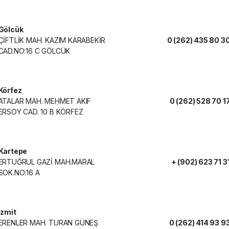
Gölcük
ÇİFTLİK MAH. KAZIM KARABEKİR
0 (262) 435 80 3
CAD.NO:16 C GÖLCÜK
Körfez
ATALAR MAH. MEHMET AKIF
0 (262) 528 70 1
ERSOY CAD. 10 B KÖRFEZ
Kartepe
ERTUĞRUL GAZİ MAH.MARAL
+ (902) 623 71 3
SOK.NO:16 A
İzmit
ERENLER MAH. TURAN GÜNEŞ
0 (262) 414 93 9