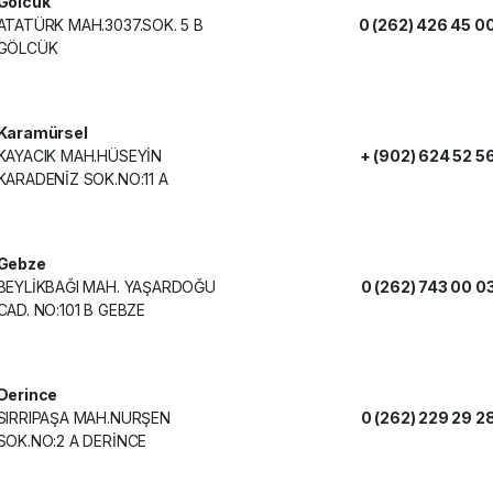
Gölcük
ATATÜRK MAH.3037.SOK. 5 B
0 (262) 426 45 0
GÖLCÜK
Karamürsel
KAYACIK MAH.HÜSEYİN
+ (902) 624 52 5
KARADENİZ SOK.NO:11 A
Gebze
BEYLİKBAĞI MAH. YAŞARDOĞU
0 (262) 743 00 0
CAD. NO:101 B GEBZE
Derince
SIRRIPAŞA MAH.NURŞEN
0 (262) 229 29 2
SOK.NO:2 A DERİNCE