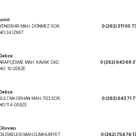
İzmit
YENISEHIR MAH. DÖNMEZ SOK.
0 (262) 311 00 7
NO:34 İZMİT
Gebze
ARAPÇESME MAH. KAVAK CAD.
0 (262) 643 69 2
NO: 10 GEBZE
Gebze
SULTAN ORHAN MAH. 1122.SOK.
0 (262) 643 71 7
NO:11 A GEBZE
Dilovası
DİLİSKELESİ MAH.CUMHURİYET
0 (262) 754 76 1