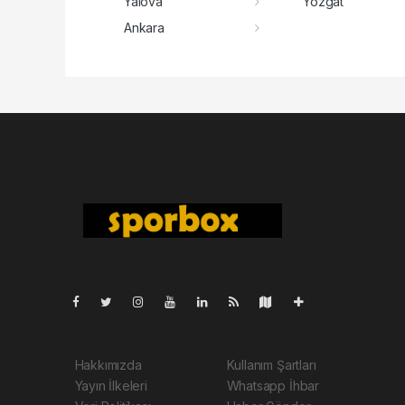
Yalova
Yozgat
Ankara
Pro-0.109
Hakkımızda
Kullanım Şartları
Yayın İlkeleri
Whatsapp İhbar