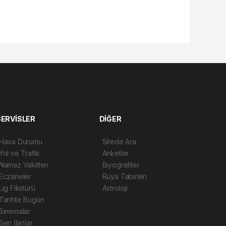
SERVİSLER
DİĞER
Hava Durumu
Sitede Ara
Yol ve Trafik
Anketler
Namaz Vakitleri
Biyografiler
Eczaneler
Rüya Tabirleri
Lig Fikstürü
Astroloji
Tarihte Bugün
Sinemalar
Seri İlanlar