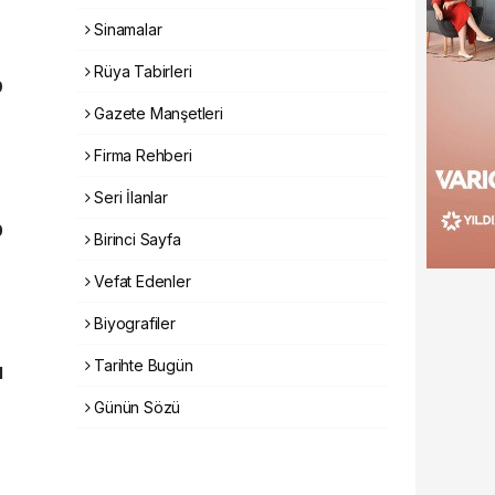
Sinamalar
Rüya Tabirleri
9
Gazete Manşetleri
Firma Rehberi
Seri İlanlar
0
Birinci Sayfa
Vefat Edenler
Biyografiler
Tarihte Bugün
1
Günün Sözü