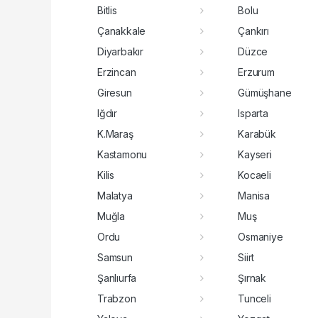
Bitlis
Bolu
Çanakkale
Çankırı
Diyarbakır
Düzce
Erzincan
Erzurum
Giresun
Gümüşhane
Iğdır
Isparta
K.Maraş
Karabük
Kastamonu
Kayseri
Kilis
Kocaeli
Malatya
Manisa
Muğla
Muş
Ordu
Osmaniye
Samsun
Siirt
Şanlıurfa
Şırnak
Trabzon
Tunceli