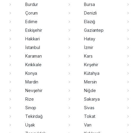
Burdur
Bursa
Çorum
Denizli
Edirne
Elazığ
Eskişehir
Gaziantep
Hakkari
Hatay
İstanbul
İzmir
Karaman
Kars
Kırıkkale
Kırşehir
Konya
Kütahya
Mardin
Mersin
Nevşehir
Niğde
Rize
Sakarya
Sinop
Sivas
Tekirdağ
Tokat
Uşak
Van