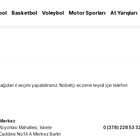
bol
Basketbol
Voleybol
Motor Sporları
At Yarışları
A
ağıdan il seçimi yapabilirsiniz. Nöbetçi eczene teyidi için telefon
Merkez
Köyortası Mahallesi, İskele
0 (378) 228 53 3
Caddesi No:14 A Merkez Bartın