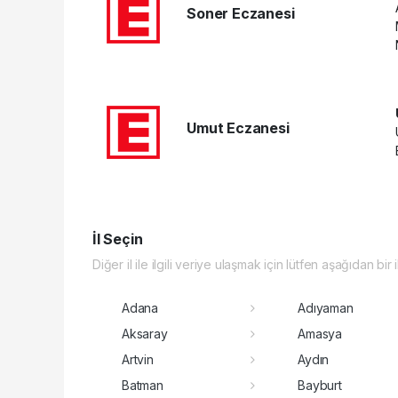
Soner Eczanesi
Umut Eczanesi
İl Seçin
Diğer il ile ilgili veriye ulaşmak için lütfen aşağıdan bir 
Adana
Adıyaman
Aksaray
Amasya
Artvin
Aydın
Batman
Bayburt