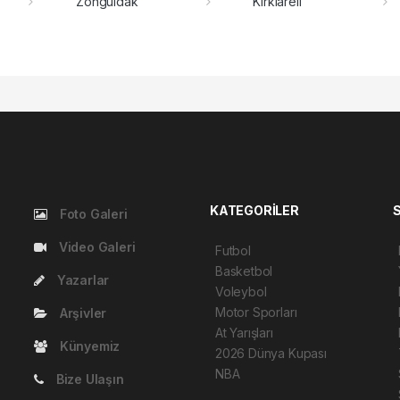
Zonguldak
Kırklareli
KATEGORİLER
Foto Galeri
Video Galeri
Futbol
Basketbol
Yazarlar
Voleybol
Motor Sporları
Arşivler
At Yarışları
Künyemiz
2026 Dünya Kupası
NBA
Bize Ulaşın