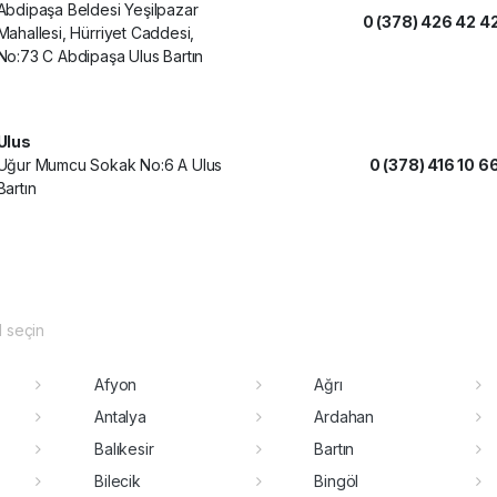
Abdipaşa Beldesi Yeşilpazar
0 (378) 426 42 4
Mahallesi, Hürriyet Caddesi,
No:73 C Abdipaşa Ulus Bartın
Ulus
Uğur Mumcu Sokak No:6 A Ulus
0 (378) 416 10 6
Bartın
il seçin
Afyon
Ağrı
Antalya
Ardahan
Balıkesir
Bartın
Bilecik
Bingöl