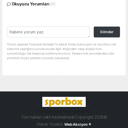
Okuyucu Yorumları
(0)
Gönder
Yorum yazarak Topluluk Kuralları’nı kabul etmiş bulunuyor ve sporbox.net
sitesine yaptığınız yorumunuzla ilgili doğrudan veya dolaylı tüm
sorumluluğu tek başınıza üstleniyorsunuz. Yazılan tüm yorumlardan site
yönetimi hiçbir şekilde sorumlu tutulamaz.
haber paketi
haber scripti
haber yazılımı
Tüm hakları saklı tutulmaktadır.Copyright 2026©
Haber Yazılımı:
Web Aksiyon ®