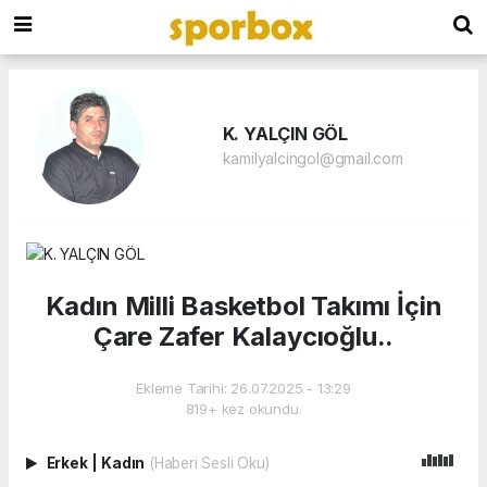
K. YALÇIN GÖL
kamilyalcingol@gmail.com
Kadın Milli Basketbol Takımı İçin
Çare Zafer Kalaycıoğlu..
Ekleme Tarihi: 26.07.2025 - 13:29
819+ kez okundu.
Erkek
|
Kadın
(Haberi Sesli Oku)