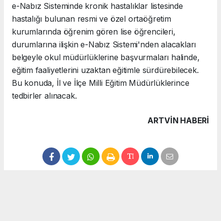
e-Nabız Sisteminde kronik hastalıklar listesinde
hastalığı bulunan resmi ve özel ortaöğretim
kurumlarında öğrenim gören lise öğrencileri,
durumlarına ilişkin e-Nabız Sistemi'nden alacakları
belgeyle okul müdürlüklerine başvurmaları halinde,
eğitim faaliyetlerini uzaktan eğitimle sürdürebilecek.
Bu konuda, İl ve İlçe Milli Eğitim Müdürlüklerince
tedbirler alınacak.
ARTVIN HABERİ
Anadolu Ajansı (AA), İhlas Haber Ajansı (İHA), Demirören
Haber Ajansı (DHA) ve diğer ajanslar tarafından eklenen
tüm haberler, sitemizin editörlerinin müdahalesi olmadan