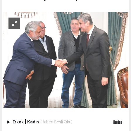
Erkek
|
Kadın
(Haberi Sesli Oku)