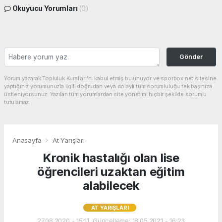
Okuyucu Yorumları
(0)
Gönder
Yorum yazarak Topluluk Kuralları’nı kabul etmiş bulunuyor ve sporbox.net sitesine
yaptığınız yorumunuzla ilgili doğrudan veya dolaylı tüm sorumluluğu tek başınıza
üstleniyorsunuz. Yazılan tüm yorumlardan site yönetimi hiçbir şekilde sorumlu
tutulamaz.
Anasayfa
At Yarışları
Kronik hastalığı olan lise
öğrencileri uzaktan eğitim
alabilecek
AT YARIŞLARI
27.08.2020 - 15:11, Güncelleme: 18.05.2021 - 16:23