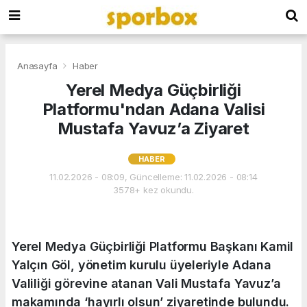
Anasayfa
Haber
Yerel Medya Güçbirliği
Platformu'ndan Adana Valisi
Mustafa Yavuz’a Ziyaret
HABER
11.02.2026 - 08:09, Güncelleme: 11.02.2026 - 08:14
3578+ kez okundu.
Yerel Medya Güçbirliği Platformu Başkanı Kamil
Yalçın Göl, yönetim kurulu üyeleriyle Adana
Valiliği görevine atanan Vali Mustafa Yavuz’a
makamında ‘hayırlı olsun’ ziyaretinde bulundu.