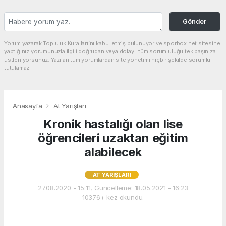
Gönder
Yorum yazarak Topluluk Kuralları’nı kabul etmiş bulunuyor ve sporbox.net sitesine
yaptığınız yorumunuzla ilgili doğrudan veya dolaylı tüm sorumluluğu tek başınıza
üstleniyorsunuz. Yazılan tüm yorumlardan site yönetimi hiçbir şekilde sorumlu
tutulamaz.
Anasayfa
At Yarışları
Kronik hastalığı olan lise
öğrencileri uzaktan eğitim
alabilecek
AT YARIŞLARI
27.08.2020 - 15:11, Güncelleme: 18.05.2021 - 16:23
10376+ kez okundu.