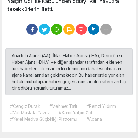
Yalçın Göl ise kabulünden dolayı Vali Yavuz’a
teşekkürlerini iletti.
Anadolu Ajansı (AA), İhlas Haber Ajansı (İHA), Demirören
Haber Ajansı (DHA) ve diğer ajanslar tarafından eklenen
tüm haberler, sitemizin editörlerinin müdahalesi olmadan
ajans kanallarından çekilmektedir. Bu haberlerde yer alan
hukuki muhataplar haberi geçen ajanslar olup sitemizin hiç
bir editörü sorumlu tutulamaz...
#Cengiz Durak
#Mehmet Tatlı
#Remzi Yıldırım
#Vali Mustafa Yavuz
#Kamil Yalçın Göl
#Yerel Medya Güçbirliği Platformu
#Adana