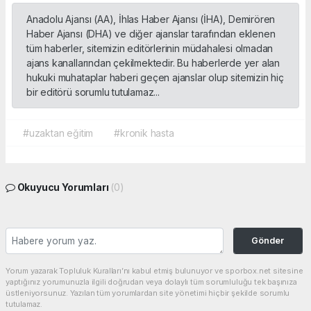
Anadolu Ajansı (AA), İhlas Haber Ajansı (İHA), Demirören
Haber Ajansı (DHA) ve diğer ajanslar tarafından eklenen
tüm haberler, sitemizin editörlerinin müdahalesi olmadan
ajans kanallarından çekilmektedir. Bu haberlerde yer alan
hukuki muhataplar haberi geçen ajanslar olup sitemizin hiç
bir editörü sorumlu tutulamaz...
#uzaktan eğitim
#kronik hasta
Okuyucu Yorumları
(0)
Gönder
Yorum yazarak Topluluk Kuralları’nı kabul etmiş bulunuyor ve sporbox.net sitesine
yaptığınız yorumunuzla ilgili doğrudan veya dolaylı tüm sorumluluğu tek başınıza
üstleniyorsunuz. Yazılan tüm yorumlardan site yönetimi hiçbir şekilde sorumlu
tutulamaz.