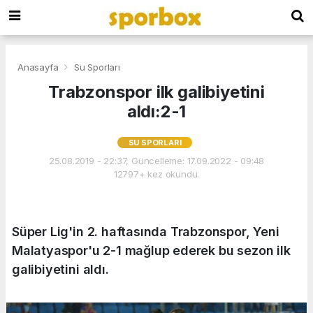
Anasayfa
Su Sporları
Trabzonspor ilk galibiyetini
aldı:2-1
SU SPORLARI
25.08.2019 - 22:37, Güncelleme: 17.09.2022 - 09:48
12797+ kez okundu.
Süper Lig'in 2. haftasında Trabzonspor, Yeni
Malatyaspor'u 2-1 mağlup ederek bu sezon ilk
galibiyetini aldı.