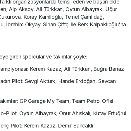
 farklı organizasyonlarda temsil eden ve başarı elde
en, Alp Aksoy, Ali Türkkan, Oytun Albayrak, Uğur
 Çukurova, Koray Kamiloğlu, Temel Çamlıdağ,
İbrahim Okyay, Sinan Çiftçi ile Berk Kalpaklıoğlu'na
ye giren sporcular ve takımlar şöyle:
 Şampiyonası: Kerem Kazaz, Ali Türkkan, Buğra Banaz
 Kadın Pilot: Sevgi Aktürk, Hande Erdoğan, Sevcan
 Takımlar: GP Garage My Team, Team Petrol Ofisi
Co-Pilot: Oytun Albayrak, Onur Ahıskalı, Kutay Ertuğrul
 Genç Pilot: Kerem Kazaz, Demir Sancaklı