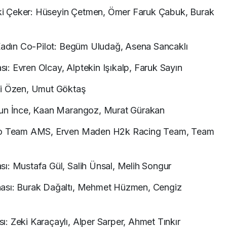
 İki Çeker: Hüseyin Çetmen, Ömer Faruk Çabuk, Burak
 Kadın Co-Pilot: Begüm Uludağ, Asena Sancaklı
: Evren Olcay, Alptekin Işıkalp, Faruk Sayın
ai Özen, Umut Göktaş
çun İnce, Kaan Marangoz, Murat Gürakan
xaco Team AMS, Erven Maden H2k Racing Team, Team
ı: Mustafa Gül, Salih Ünsal, Melih Songur
nası: Burak Dağaltı, Mehmet Hüzmen, Cengiz
: Zeki Karaçaylı, Alper Sarper, Ahmet Tınkır