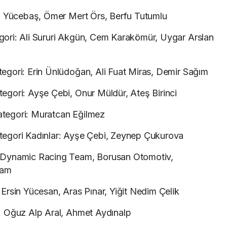
im Yücebaş, Ömer Mert Örs, Berfu Tutumlu
ori: Ali Sururi Akgün, Cem Karakömür, Uygar Arslan
egori: Erin Ünlüdoğan, Ali Fuat Miras, Demir Sağım
gori: Ayşe Çebi, Onur Müldür, Ateş Birinci
tegori: Muratcan Eğilmez
egori Kadınlar: Ayşe Çebi, Zeynep Çukurova
 Dynamic Racing Team, Borusan Otomotiv,
eam
Ersin Yücesan, Aras Pınar, Yiğit Nedim Çelik
: Oğuz Alp Aral, Ahmet Aydınalp