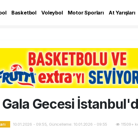
bol
Basketbol
Voleybol
Motor Sporları
At Yarışları
A
ala Gecesi İstanbul'd
10.01.2026 - 09:55, Güncelleme: 10.01.2026 - 09:55
11509+ k
arı