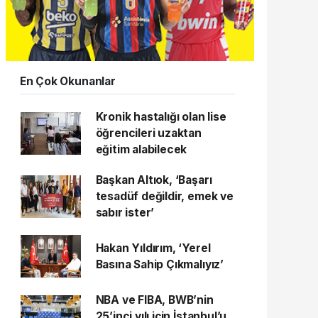
En Çok Okunanlar
Kronik hastalığı olan lise
öğrencileri uzaktan
eğitim alabilecek
Başkan Altıok, ‘Başarı
tesadüf değildir, emek ve
sabır ister’
Hakan Yıldırım, ‘Yerel
Basına Sahip Çıkmalıyız’
NBA ve FIBA, BWB’nin
25’inci yılı için İstanbul’u