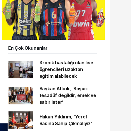
En Çok Okunanlar
Kronik hastalığı olan lise
öğrencileri uzaktan
eğitim alabilecek
Başkan Altıok, ‘Başarı
tesadüf değildir, emek ve
sabır ister’
Hakan Yıldırım, ‘Yerel
Basına Sahip Çıkmalıyız’