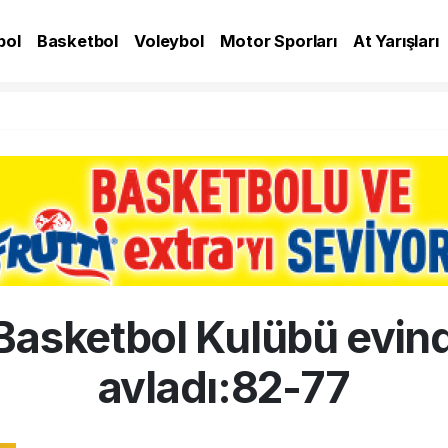
bol
Basketbol
Voleybol
Motor Sporları
At Yarışları
A
Basketbol Kulübü evind
avladı:82-77