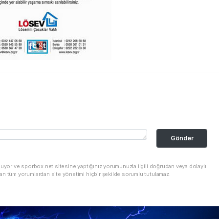
Gönder
nuyor ve sporbox.net sitesine yaptığınız yorumunuzla ilgili doğrudan veya dolaylı
an tüm yorumlardan site yönetimi hiçbir şekilde sorumlu tutulamaz.