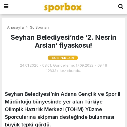
Anasayfa
Su Sporları
Seyhan Belediyesi’nde ‘2. Nesrin
Arslan’ fiyaskosu!
SU SPORLARI
24.01.2020 - 08:01, Güncelleme: 17.09.2022 - 09:48
12833+ kez okundu.
Seyhan Belediyesi’nin Adana Gençlik ve Spor il
Müdürlüğü bünyesinde yer alan Türkiye
Olimpik Hazırlık Merkezi (TOHM) Yüzme
Sporcularına ekipman desteğinde bulunması
büyük tepki gördü.