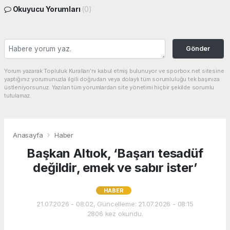
Okuyucu Yorumları
(0)
Gönder
Yorum yazarak Topluluk Kuralları’nı kabul etmiş bulunuyor ve sporbox.net sitesine
yaptığınız yorumunuzla ilgili doğrudan veya dolaylı tüm sorumluluğu tek başınıza
üstleniyorsunuz. Yazılan tüm yorumlardan site yönetimi hiçbir şekilde sorumlu
tutulamaz.
Anasayfa
Haber
Başkan Altıok, ‘Başarı tesadüf
değildir, emek ve sabır ister’
HABER
21.07.2026 - 08:02, Güncelleme: 21.07.2026 - 08:15
2806 kez okundu.