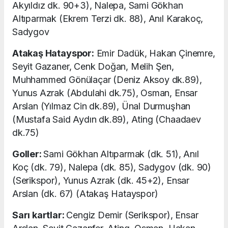
Akyıldız dk. 90+3), Nalepa, Sami Gökhan
Altıparmak (Ekrem Terzi dk. 88), Anıl Karakoç,
Sadygov
Atakaş Hatayspor:
Emir Dadük, Hakan Çinemre,
Seyit Gazaner, Cenk Doğan, Melih Şen,
Muhhammed Gönülaçar (Deniz Aksoy dk.89),
Yunus Azrak (Abdulahi dk.75), Osman, Ensar
Arslan (Yılmaz Cin dk.89), Ünal Durmuşhan
(Mustafa Said Aydın dk.89), Ating (Chaadaev
dk.75)
Goller:
Sami Gökhan Altıparmak (dk. 51), Anıl
Koç (dk. 79), Nalepa (dk. 85), Sadygov (dk. 90)
(Serikspor), Yunus Azrak (dk. 45+2), Ensar
Arslan (dk. 67) (Atakaş Hatayspor)
Sarı kartlar:
Cengiz Demir (Serikspor), Ensar