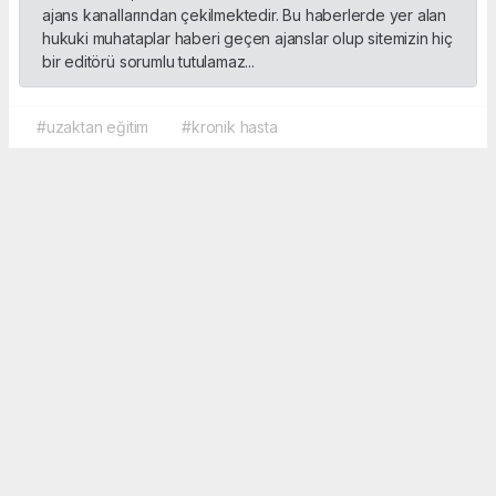
ajans kanallarından çekilmektedir. Bu haberlerde yer alan
hukuki muhataplar haberi geçen ajanslar olup sitemizin hiç
bir editörü sorumlu tutulamaz...
#uzaktan eğitim
#kronik hasta
Okuyucu Yorumları
(0)
Gönder
Yorum yazarak Topluluk Kuralları’nı kabul etmiş bulunuyor ve sporbox.net sitesine
yaptığınız yorumunuzla ilgili doğrudan veya dolaylı tüm sorumluluğu tek başınıza
üstleniyorsunuz. Yazılan tüm yorumlardan site yönetimi hiçbir şekilde sorumlu
tutulamaz.