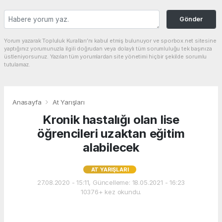
Gönder
Yorum yazarak Topluluk Kuralları’nı kabul etmiş bulunuyor ve sporbox.net sitesine
yaptığınız yorumunuzla ilgili doğrudan veya dolaylı tüm sorumluluğu tek başınıza
üstleniyorsunuz. Yazılan tüm yorumlardan site yönetimi hiçbir şekilde sorumlu
tutulamaz.
Anasayfa
At Yarışları
Kronik hastalığı olan lise
öğrencileri uzaktan eğitim
alabilecek
AT YARIŞLARI
27.08.2020 - 15:11, Güncelleme: 18.05.2021 - 16:23
10376+ kez okundu.