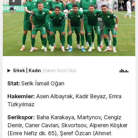
Erkek
|
Kadın
(Haberi Sesli Oku)
Stat:
Serik İsmail Oğan
Hakemler:
Asen Albayrak, Kadir Beyaz, Emra
Türkyılmaz
Serikspor:
Baha Karakaya, Martynov, Cengiz
Demir, Caner Cavlan, Skvortsov, Alperen Köşker
(Emre Nefiz dk. 65), Şeref Özcan (Ahmet