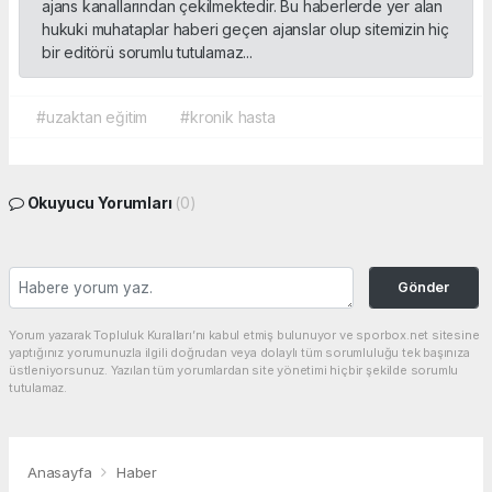
ajans kanallarından çekilmektedir. Bu haberlerde yer alan
hukuki muhataplar haberi geçen ajanslar olup sitemizin hiç
bir editörü sorumlu tutulamaz...
#uzaktan eğitim
#kronik hasta
Okuyucu Yorumları
(0)
Gönder
Yorum yazarak Topluluk Kuralları’nı kabul etmiş bulunuyor ve sporbox.net sitesine
yaptığınız yorumunuzla ilgili doğrudan veya dolaylı tüm sorumluluğu tek başınıza
üstleniyorsunuz. Yazılan tüm yorumlardan site yönetimi hiçbir şekilde sorumlu
tutulamaz.
Anasayfa
Haber