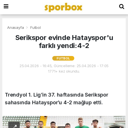
Anasayfa
Futbol
Serikspor evinde Hatayspor'u
farklı yendi:4-2
FUTBOL
25.04.2026 - 16:45, Güncelleme: 25.04.2026 - 17:05
1771+ kez okundu.
Trendyol 1. Lig’in 37. haftasında Serikspor
sahasında Hatayspor’u 4-2 mağlup etti.