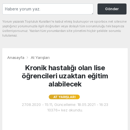
Gönder
Yorum yazarak Topluluk Kuralları’nı kabul etmiş bulunuyor ve sporbox.net sitesine
yaptığınız yorumunuzla ilgili doğrudan veya dolaylı tüm sorumluluğu tek başınıza
üstleniyorsunuz. Yazılan tüm yorumlardan site yönetimi hiçbir şekilde sorumlu
tutulamaz.
Anasayfa
At Yarışları
Kronik hastalığı olan lise
öğrencileri uzaktan eğitim
alabilecek
AT YARIŞLARI
27.08.2020 - 15:11, Güncelleme: 18.05.2021 - 16:23
10376+ kez okundu.