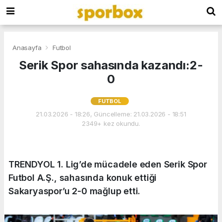
Anasayfa
Futbol
Serik Spor sahasında kazandı:2-
0
FUTBOL
21.03.2026 - 18:26, Güncelleme: 21.03.2026 - 18:51
2349+ kez okundu.
TRENDYOL 1. Lig’de mücadele eden Serik Spor
Futbol A.Ş., sahasında konuk ettiği
Sakaryaspor’u 2-0 mağlup etti.