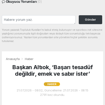
Okuyucu Yorumları
(0)
Gönder
Yorum yazarak Topluluk Kuralları’nı kabul etmiş bulunuyor ve sporbox.net sitesine
yaptığınız yorumunuzla ilgili doğrudan veya dolaylı tüm sorumluluğu tek başınıza
üstleniyorsunuz. Yazılan tüm yorumlardan site yönetimi hiçbir şekilde sorumlu
tutulamaz.
Anasayfa
Haber
Başkan Altıok, ‘Başarı tesadüf
değildir, emek ve sabır ister’
HABER
21.07.2026 - 08:02, Güncelleme: 21.07.2026 - 08:15
2791 kez okundu.