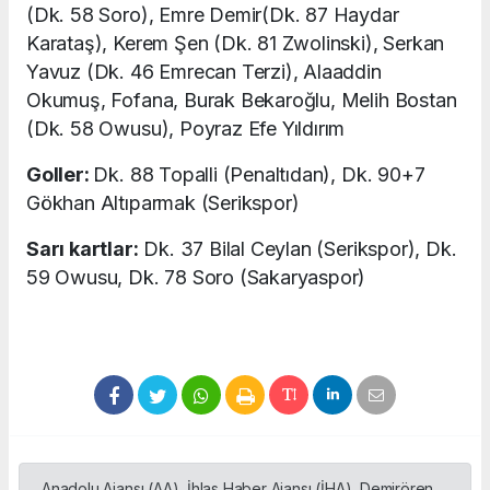
(Dk. 58 Soro), Emre Demir(Dk. 87 Haydar
Karataş), Kerem Şen (Dk. 81 Zwolinski), Serkan
Yavuz (Dk. 46 Emrecan Terzi), Alaaddin
Okumuş, Fofana, Burak Bekaroğlu, Melih Bostan
(Dk. 58 Owusu), Poyraz Efe Yıldırım
Goller:
Dk. 88 Topalli (Penaltıdan), Dk. 90+7
Gökhan Altıparmak (Serikspor)
Sarı kartlar:
Dk. 37 Bilal Ceylan (Serikspor), Dk.
59 Owusu, Dk. 78 Soro (Sakaryaspor)
Anadolu Ajansı (AA), İhlas Haber Ajansı (İHA), Demirören