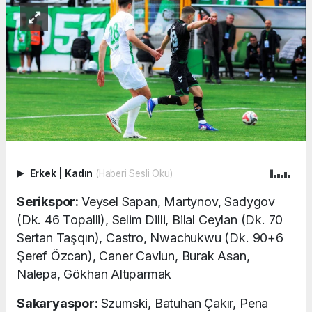
Erkek
|
Kadın
(Haberi Sesli Oku)
Serikspor:
Veysel Sapan, Martynov, Sadygov
(Dk. 46 Topalli), Selim Dilli, Bilal Ceylan (Dk. 70
Sertan Taşqın), Castro, Nwachukwu (Dk. 90+6
Şeref Özcan), Caner Cavlun, Burak Asan,
Nalepa, Gökhan Altıparmak
Sakaryaspor:
Szumski, Batuhan Çakır, Pena