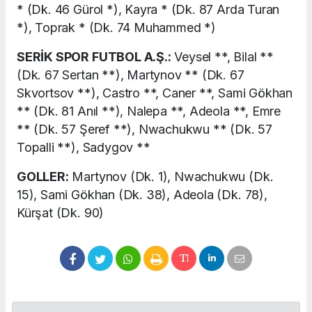
* (Dk. 46 Gürol *), Kayra * (Dk. 87 Arda Turan
*), Toprak * (Dk. 74 Muhammed *)
SERİK SPOR FUTBOL A.Ş.:
Veysel **, Bilal **
(Dk. 67 Sertan **), Martynov ** (Dk. 67
Skvortsov **), Castro **, Caner **, Sami Gökhan
** (Dk. 81 Anıl **), Nalepa **, Adeola **, Emre
** (Dk. 57 Şeref **), Nwachukwu ** (Dk. 57
Topalli **), Sadygov **
GOLLER:
Martynov (Dk. 1), Nwachukwu (Dk.
15), Sami Gökhan (Dk. 38), Adeola (Dk. 78),
Kürşat (Dk. 90)