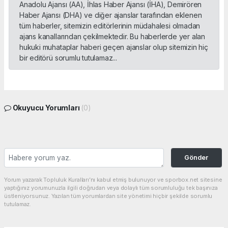
Anadolu Ajansı (AA), İhlas Haber Ajansı (İHA), Demirören
Haber Ajansı (DHA) ve diğer ajanslar tarafından eklenen
tüm haberler, sitemizin editörlerinin müdahalesi olmadan
ajans kanallarından çekilmektedir. Bu haberlerde yer alan
hukuki muhataplar haberi geçen ajanslar olup sitemizin hiç
bir editörü sorumlu tutulamaz...
Okuyucu Yorumları
(0)
Gönder
Yorum yazarak Topluluk Kuralları’nı kabul etmiş bulunuyor ve sporbox.net sitesine
yaptığınız yorumunuzla ilgili doğrudan veya dolaylı tüm sorumluluğu tek başınıza
üstleniyorsunuz. Yazılan tüm yorumlardan site yönetimi hiçbir şekilde sorumlu
tutulamaz.