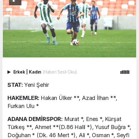
Erkek
|
Kadın
(Haberi Sesli Oku)
STAT:
Yeni Şehir
HAKEMLER:
Hakan Ülker **, Azad İlhan **,
Furkan Ulu *
ADANA DEMİRSPOR:
Murat *, Enes *, Kürşat
Türkeş **, Ahmet **(D.86 Halil *), Yusuf Buğra *,
Doğuhan * (Dk. 46 Mert *), Ali *, Osman *, Seyfi