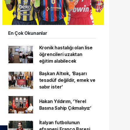
En Çok Okunanlar
Kronik hastalığı olan lise
öğrencileri uzaktan
eğitim alabilecek
Başkan Altıok, ‘Başarı
tesadüf değildir, emek ve
sabır ister’
Hakan Yıldırım, ‘Yerel
Basına Sahip Çıkmalıyız’
İtalyan futbolunun
efsanesi Franco Baresi,