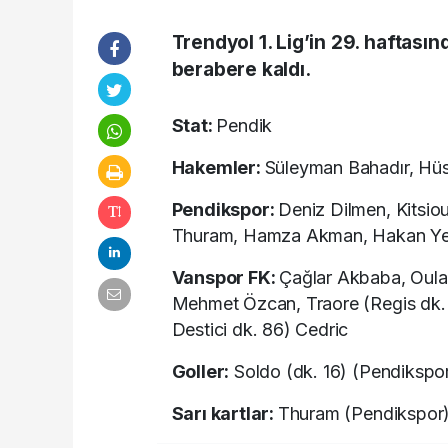
Trendyol 1. Lig’in 29. haftasın
berabere kaldı.
Stat:
Pendik
Hakemler:
Süleyman Bahadır, Hü
Pendikspor:
Deniz Dilmen, Kitsio
Thuram, Hamza Akman, Hakan Yeşil
Vanspor FK:
Çağlar Akbaba, Oular
Mehmet Özcan, Traore (Regis dk. 6
Destici dk. 86) Cedric
Goller:
Soldo (dk. 16) (Pendikspor
Sarı kartlar:
Thuram (Pendikspor)