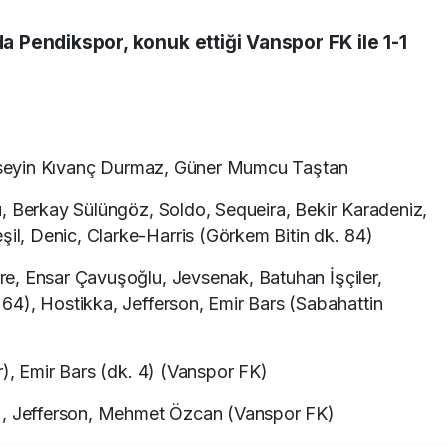
da Pendikspor, konuk ettiği Vanspor FK ile 1-1
seyin Kıvanç Durmaz, Güner Mumcu Taştan
u, Berkay Sülüngöz, Soldo, Sequeira, Bekir Karadeniz,
, Denic, Clarke-Harris (Görkem Bitin dk. 84)
e, Ensar Çavuşoğlu, Jevsenak, Batuhan İşçiler,
4), Hostikka, Jefferson, Emir Bars (Sabahattin
), Emir Bars (dk. 4) (Vanspor FK)
, Jefferson, Mehmet Özcan (Vanspor FK)