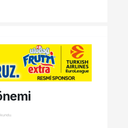
dönemi
kundu.