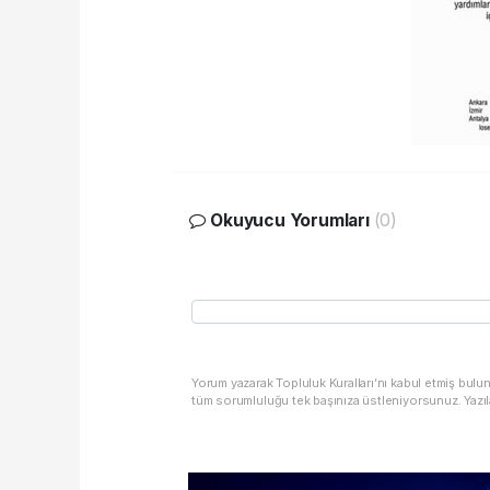
Okuyucu Yorumları
(0)
Yorum yazarak Topluluk Kuralları’nı kabul etmiş bulu
tüm sorumluluğu tek başınıza üstleniyorsunuz. Yazıl