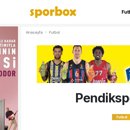
Fut
NB
Anasayfa
Futbol
Pendikspo
Futbol