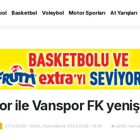
bol
Basketbol
Voleybol
Motor Sporları
At Yarışları
A
r ile Vanspor FK yeni
07.03.2026 - 09:56, Güncelleme: 07.03.2026 - 10:30
2218+ kez o