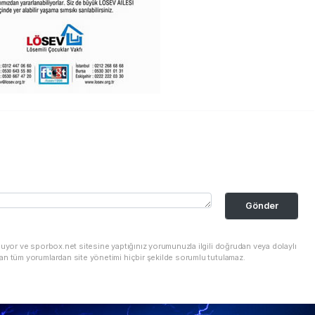
Gönder
nuyor ve sporbox.net sitesine yaptığınız yorumunuzla ilgili doğrudan veya dolaylı
an tüm yorumlardan site yönetimi hiçbir şekilde sorumlu tutulamaz.